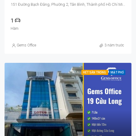
151 Đường Bạch Đằng, Phường 2, Tân Bình, Thành phố Hồ Chí Minh, Việt Nam
1
Hầm
Gems Office
3 năm trước
HẾT SÀN TRỐNG
MẶT PHỐ