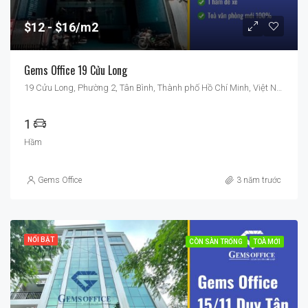
$12
$16/m2
Gems Office 19 Cửu Long
19 Cửu Long, Phường 2, Tân Bình, Thành phố Hồ Chí Minh, Việt Nam
1
Hầm
Gems Office
3 năm trước
NỔI BẬT
CÒN SÀN TRỐNG
TOÀ MỚI