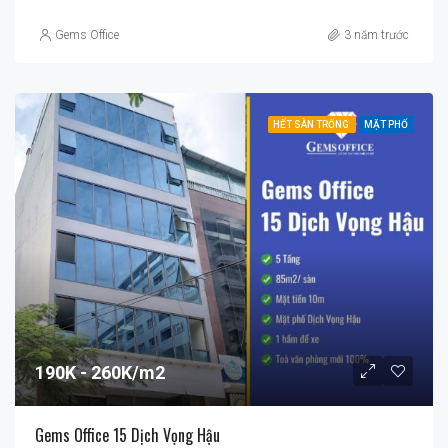
Gems Office
3 năm trước
HẾT SÀN TRỐNG
MẶT PHỐ
190K
260K/m2
Gems Office 15 Dịch Vọng Hậu