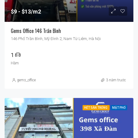
$9
$13/m2
Gems Office 146 Trần Bình
146 Phố Trần Bình, Mỹ Đình 2, Nam Từ Liêm, Hà Nội
1
Hầm
gems_office
3 năm trước
HẾT SÀN TRỐNG
MẶT PHỐ