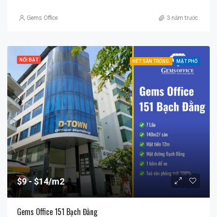
Gems Office
3 năm trước
NỔI BẬT
HẾT SÀN TRỐNG
MẶT PHỐ
$9
$14/m2
Gems Office 151 Bạch Đằng