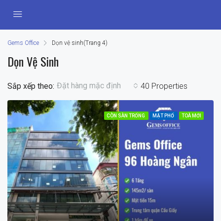
Gems Office
Dọn vệ sinh
(Trang 4)
Dọn Vệ Sinh
Đặt hàng mặc định
Sắp xếp theo:
40 Properties
CÒN SÀN TRỐNG
MẶT PHỐ
TOÀ MỚI