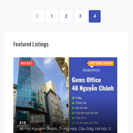
1
2
3
4
Featured Listings
RỐNG
NỔI BẬT
HẾT SÀN TRỐNG
NỔI
$15
$15
48 Phố Nguyễn Chánh, Trung Hoà, Cầu Giấy, Hà Nội, Việt Nam