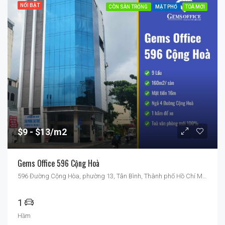
NỔI BẬT
CÒN SÀN TRỐNG
MẶT PHỐ
TOÀ MỚI
$9
$13/m2
Gems Office 596 Cộng Hoà
596 Đường Cộng Hòa, phường 13, Tân Bình, Thành phố Hồ Chí Minh, Việt Nam
1
Hầm