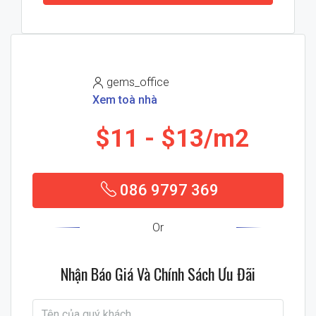
gems_office
Xem toà nhà
$11
$13/m2
086 9797 369
Or
Nhận Báo Giá Và Chính Sách Ưu Đãi