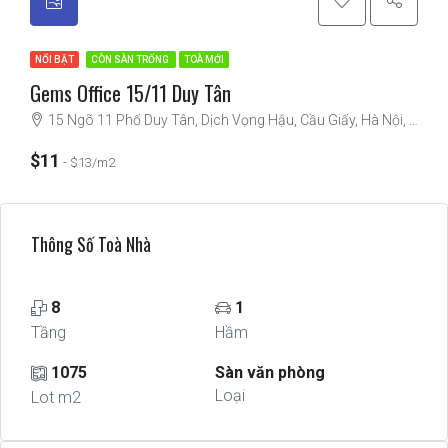
NỔI BẬT
CÒN SÀN TRỐNG
TOÀ MỚI
Gems Office 15/11 Duy Tân
15 Ngõ 11 Phố Duy Tân, Dịch Vọng Hậu, Cầu Giấy, Hà Nội, Việt Nam
$11
$13/m2
Thông Số Toà Nhà
8
1
Tầng
Hầm
1075
Sàn văn phòng
Loại
Lot m2