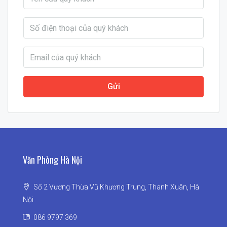
Gửi
Văn Phòng Hà Nội
Số 2 Vương Thừa Vũ Khương Trung, Thanh Xuân, Hà
Nội
086 9797 369