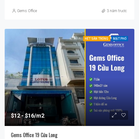
Gems Office
3 năm trước
HẾT SÀN TRỐNG
MẶT PHỐ
$12
$16/m2
Gems Office 19 Cửu Long