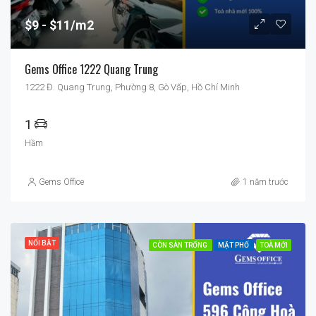
$9
$11/m2
Gems Office 1222 Quang Trung
1222 Đ. Quang Trung, Phường 8, Gò Vấp, Hồ Chí Minh
1
Hầm
Gems Office
1 năm trước
NỔI BẬT
CÒN SÀN TRỐNG
MẶT PHỐ
TOÀ MỚI