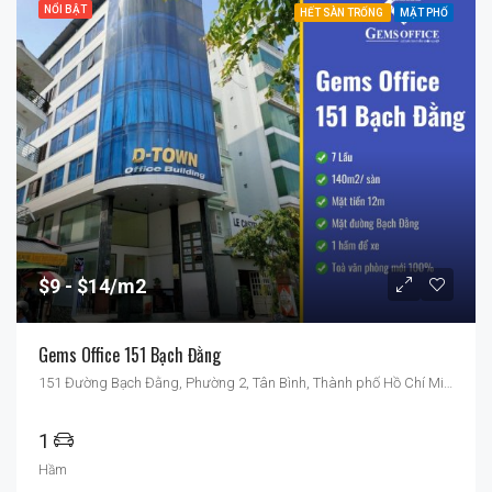
NỔI BẬT
HẾT SÀN TRỐNG
MẶT PHỐ
$9
$14/m2
Gems Office 151 Bạch Đằng
151 Đường Bạch Đằng, Phường 2, Tân Bình, Thành phố Hồ Chí Minh, Việt Nam
1
Hầm