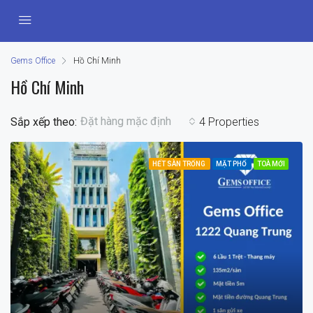
Gems Office
Hồ Chí Minh
Hồ Chí Minh
Đặt hàng mặc định
Sắp xếp theo:
4 Properties
HẾT SÀN TRỐNG
MẶT PHỐ
TOÀ MỚI