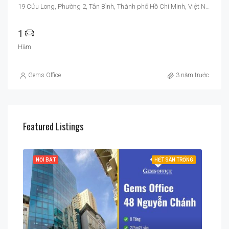
19 Cửu Long, Phường 2, Tân Bình, Thành phố Hồ Chí Minh, Việt Nam
1
Hầm
Gems Office
3 năm trước
Featured Listings
RỐNG
NỔI BẬT
HẾT SÀN TRỐNG
NỔI