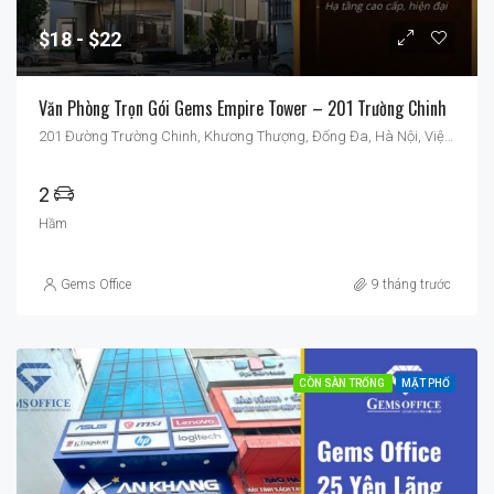
$18
$22
Văn Phòng Trọn Gói Gems Empire Tower – 201 Trường Chinh
201 Đường Trường Chinh, Khương Thượng, Đống Đa, Hà Nội, Việt Nam
2
Hầm
Gems Office
9 tháng trước
CÒN SÀN TRỐNG
MẶT PHỐ