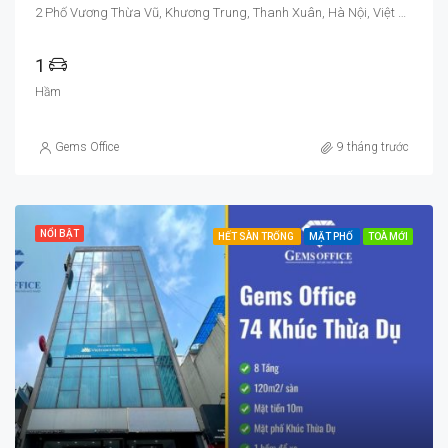
2 Phố Vương Thừa Vũ, Khương Trung, Thanh Xuân, Hà Nội, Việt Nam
1
Hầm
Gems Office
9 tháng trước
NỔI BẬT
HẾT SÀN TRỐNG
MẶT PHỐ
TOÀ MỚI