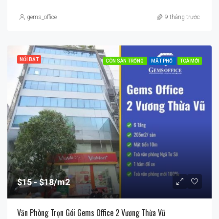
gems_office
9 tháng trước
NỔI BẬT
CÒN SÀN TRỐNG
MẶT PHỐ
TOÀ MỚI
$15
$18/m2
Văn Phòng Trọn Gói Gems Office 2 Vương Thừa Vũ