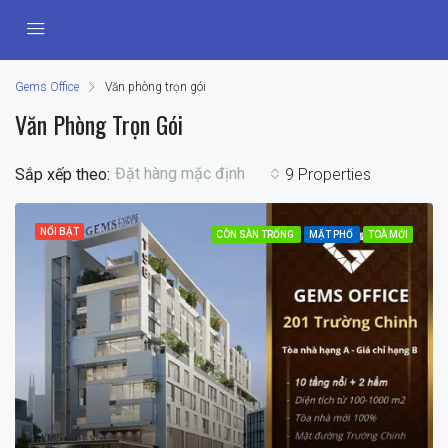
Gems Office
Văn phòng trọn gói
Văn Phòng Trọn Gói
Đặt hàng mặc định
Sắp xếp theo:
9 Properties
NỔI BẬT
CÒN SÀN TRỐNG
MẶT PHỐ
TOÀ MỚI