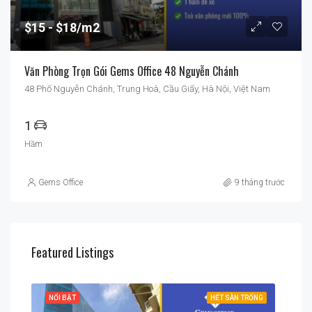
$15
$18/m2
Văn Phòng Trọn Gói Gems Office 48 Nguyễn Chánh
48 Phố Nguyễn Chánh, Trung Hoà, Cầu Giấy, Hà Nội, Việt Nam
1
Hầm
Gems Office
9 tháng trước
Featured Listings
RỐNG
NỔI BẬT
HẾT SÀN TRỐNG
NỔI