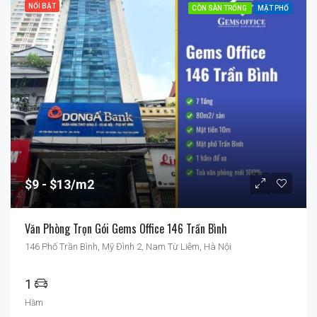
NỔI BẬT
CÒN SÀN TRỐNG
MẶT PHỐ
$9
$13/m2
Văn Phòng Trọn Gói Gems Office 146 Trần Bình
146 Phố Trần Bình, Mỹ Đình 2, Nam Từ Liêm, Hà Nội
1
Hầm