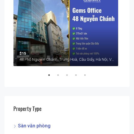
$15
$15
48 Phố Nguyễn Chánh, Trung Hoà, Cầu Giấy, Hà Nội, Việt Nam
Property Type
Sàn văn phòng