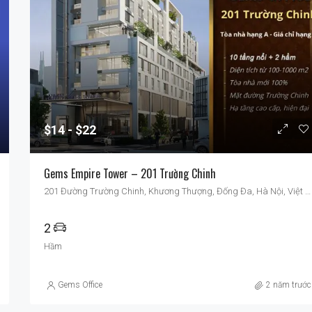
$22
$14
$22
Gems Empire Tower – 201 Trường Chinh
201 Đường Trường Chinh, Khương Thượng, Đống Đa, Hà Nội, Việt Nam
2
Hầm
Gems Office
2 năm trước