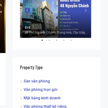
$15
$15
146 Phố Trần Bình, Mỹ Đình 2, Nam Từ Liêm, Hà Nội
48 Phố Nguyễn Chánh, Trung Hoà, Cầu Giấy, Hà Nội, Việt Nam
Property Type
Sàn văn phòng
Văn phòng trọn gói
Mặt bằng kinh doanh
Văn phòng thiết kế riêng