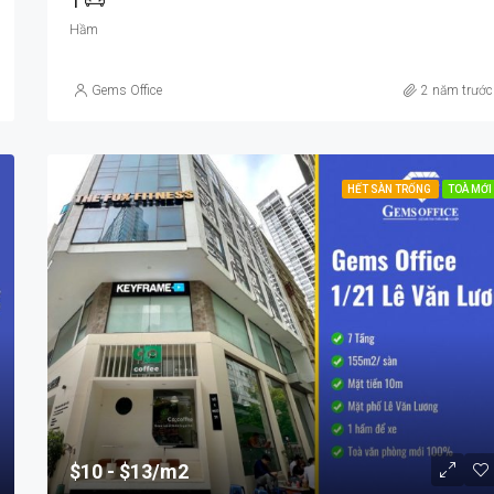
1
Hầm
Gems Office
2 năm trước
HẾT SÀN TRỐNG
TOÀ MỚI
$10
$13/m2