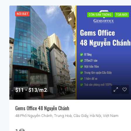
NỔI BẬT
CÒN SÀN TRỐNG
TOÀ MỚI
$11
$13/m2
Gems Office 48 Nguyễn Chánh
48 Phố Nguyễn Chánh, Trung Hoà, Cầu Giấy, Hà Nội, Việt Nam