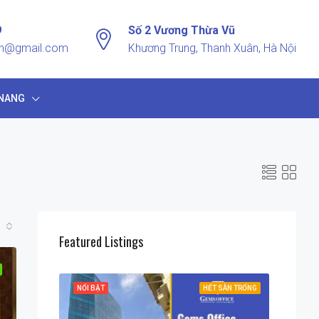
9
Số 2 Vương Thừa Vũ
vn@gmail.com
Khương Trung, Thanh Xuân, Hà Nội
NANG
Featured Listings
 SÀN TRỐNG
NỔI BẬT
HẾT SÀN TRỐNG
NỔI BẬ