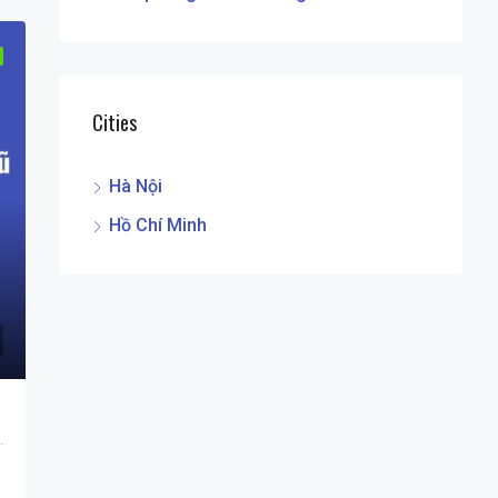
Cities
Hà Nội
Hồ Chí Minh
ân, Hà Nội, Việt Nam