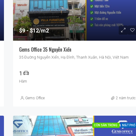
$9
$12/m2
Gems Office 35 Nguyễn Xiển
35 Đường Nguyễn Xiển, Hạ Đình, Thanh Xuân, Hà Nội, Việt Nam
1
Hầm
Gems Office
2 năm trước
CÒN SÀN TRỐNG
MẶT PHỐ