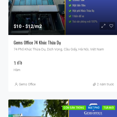
$10
$12/m2
Gems Office 74 Khúc Thừa Dụ
74 Phố Khúc Thừa Dụ, Dịch Vọng, Cầu Giấy, Hà Nội, Việt Nam
1
Hầm
Gems Office
2 năm trước
CÒN SÀN TRỐNG
MẶT PHỐ
TOÀ MỚI