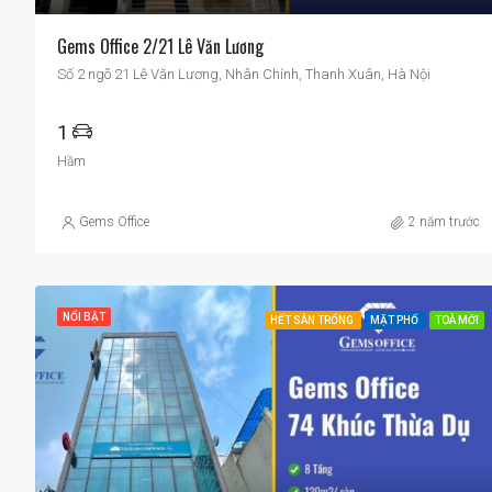
Gems Office 2/21 Lê Văn Lương
Số 2 ngõ 21 Lê Văn Lương, Nhân Chính, Thanh Xuân, Hà Nội
1
Hầm
Gems Office
2 năm trước
NỔI BẬT
HẾT SÀN TRỐNG
MẶT PHỐ
TOÀ MỚI