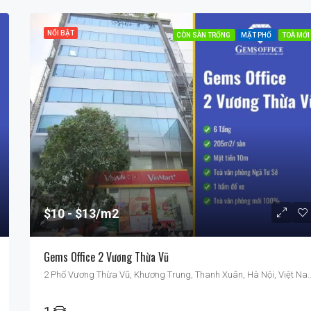
NỔI BẬT
CÒN SÀN TRỐNG
MẶT PHỐ
TOÀ MỚI
$10
$13/m2
Gems Office 2 Vương Thừa Vũ
2 Phố Vương Thừa Vũ, Khương Trung, Thanh Xu