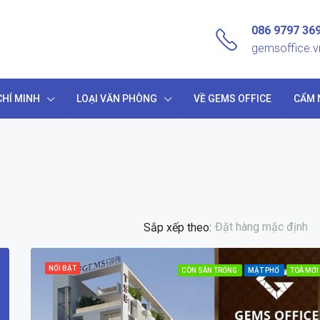
086 9797 36
gemsoffice.
HÍ MINH
LOẠI VĂN PHÒNG
VỀ GEMS OFFICE
CẨM 
Đặt hàng mặc định
Sắp xếp theo:
NỔI BẬT
CÒN SÀN TRỐNG
MẶT PHỐ
TOÀ MỚI
NỔI BẬT
CÒN