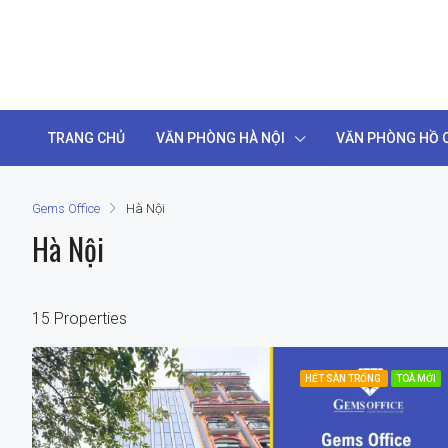
TRANG CHỦ
VĂN PHÒNG HÀ NỘI
VĂN PHÒNG HỒ C
Gems Office
Hà Nội
Hà Nội
15 Properties
HẾT SÀN TRỐNG
TOÀ MỚI