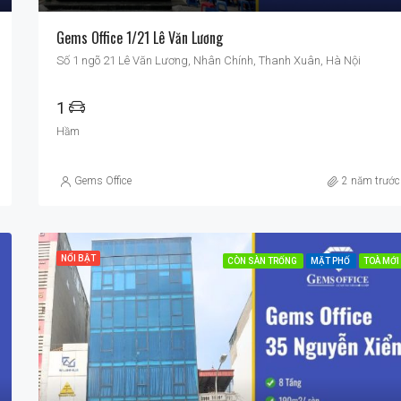
Gems Office 1/21 Lê Văn Lương
Số 1 ngõ 21 Lê Văn Lương, Nhân Chính, Thanh Xuân, Hà Nội
1
Hầm
Gems Office
2 năm trước
NỔI BẬT
CÒN SÀN TRỐNG
MẶT PHỐ
TOÀ MỚI