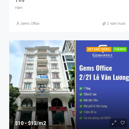
1
Hầm
Gems Office
2 năm trước
HẾT SÀN TRỐNG
TOÀ MỚI
$10
$13/m2