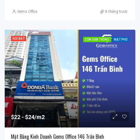
Gems Office
8 tháng trước
NỔI BẬT
CÒN SÀN TRỐNG
MẶT PHỐ
$22
$24/m2
Mặt Bằng Kinh Doanh Gems Office 146 Trần Bình