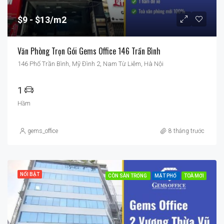
$9
$13/m2
Văn Phòng Trọn Gói Gems Office 146 Trần Bình
146 Phố Trần Bình, Mỹ Đình 2, Nam Từ Liêm, Hà Nội
1
Hầm
gems_office
8 tháng trước
NỔI BẬT
CÒN SÀN TRỐNG
MẶT PHỐ
TOÀ MỚI