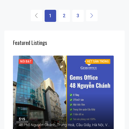
1
2
3
Featured Listings
RỐNG
NỔI BẬT
HẾT SÀN TRỐNG
NỔI
$15
$15
48 Phố Nguyễn Chánh, Trung Hoà, Cầu Giấy, Hà Nội, Việt Nam