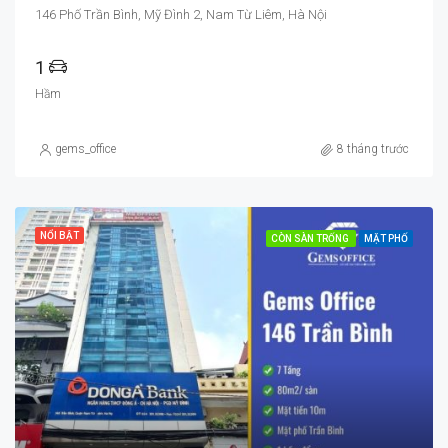
146 Phố Trần Bình, Mỹ Đình 2, Nam Từ Liêm, Hà Nội
1
Hầm
gems_office
8 tháng trước
NỔI BẬT
CÒN SÀN TRỐNG
MẶT PHỐ