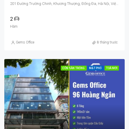
201 Đường Trường Chinh, Khương Thượng, Đống Đa, Hà Nội, Việt Nam
2
Hầm
Gems Office
8 tháng trước
CÒN SÀN TRỐNG
MẶT PHỐ
TOÀ MỚI