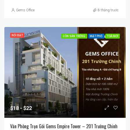
Gems Office
8 tháng trước
NỔI BẬT
CÒN SÀN TRỐNG
MẶT PHỐ
TOÀ MỚI
$18
$22
Văn Phòng Trọn Gói Gems Empire Tower – 201 Trường Chinh