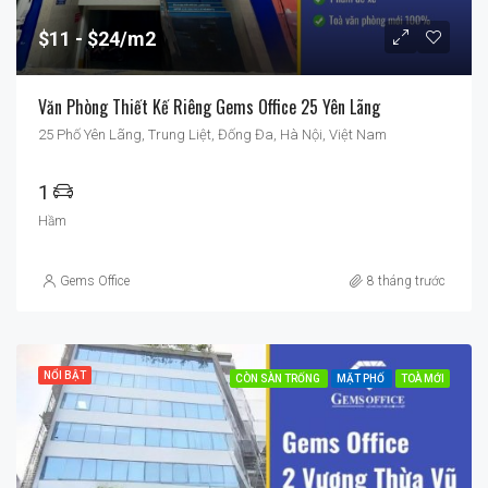
$11
$24/m2
Văn Phòng Thiết Kế Riêng Gems Office 25 Yên Lãng
25 Phố Yên Lãng, Trung Liệt, Đống Đa, Hà Nội, Việt Nam
1
Hầm
Gems Office
8 tháng trước
NỔI BẬT
CÒN SÀN TRỐNG
MẶT PHỐ
TOÀ MỚI