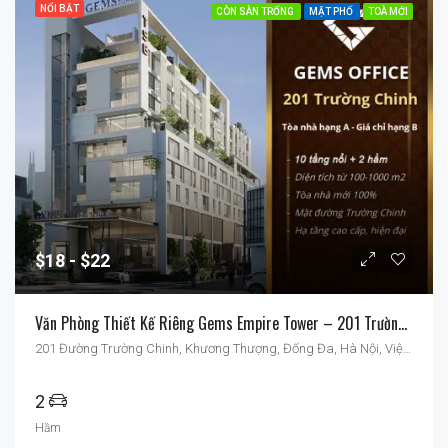
NỔI BẬT
CÒN SÀN TRỐNG
MẶT PHỐ
TOÀ MỚI
$18
$22
Văn Phòng Thiết Kế Riêng Gems Empire Tower – 201 Trường Chinh
201 Đường Trường Chinh, Khương Thượng, Đống Đa, Hà Nội, Việt Nam
2
Hầm