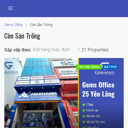
Gems Office
Còn Sàn Trống
Còn Sàn Trống
Đặt hàng mặc định
Sắp xếp theo:
21 Properties
CÒN SÀN TRỐNG
MẶT PHỐ