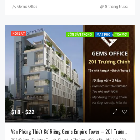
Gems Office
8 tháng trước
NỔI BẬT
CÒN SÀN TRỐNG
MẶT PHỐ
TOÀ MỚI
$18
$22
Văn Phòng Thiết Kế Riêng Gems Empire Tower – 201 Trường Chinh
201 Đường Trường Chinh, Khương Thượng, Đống Đa, Hà Nội, Việt Nam