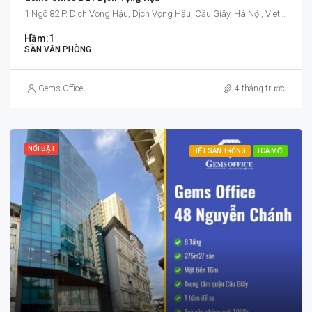
1 Ngõ 82 P. Dịch Vọng Hậu, Dịch Vọng Hậu, Cầu Giấy, Hà Nội, Vietnam
Hầm:
1
SÀN VĂN PHÒNG
Gems Office
4 tháng trước
NỔI BẬT
HẾT SÀN TRỐNG
TOÀ MỚI