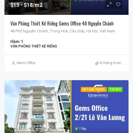
$15
$18/m2
Văn Phòng Thiết Kế Riêng Gems Office 48 Nguyễn Chánh
48 Phố Nguyễn Chánh, Trung Hoà, Cầu Giấy, Hà Nội, Việt Nam
Hầm:
1
VĂN PHÒNG THIẾT KẾ RIÊNG
Gems Office
8 tháng trước
HẾT SÀN TRỐNG
TOÀ MỚI