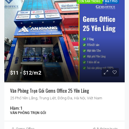
CÒN SÀN TRỐNG
MẶT PHỐ
$11
$12/m2
Văn Phòng Trọn Gói Gems Office 25 Yên Lãng
25 Phố Yên Lãng, Trung Liệt, Đống Đa, Hà Nội, Việt Nam
Hầm:
1
VĂN PHÒNG TRỌN GÓI