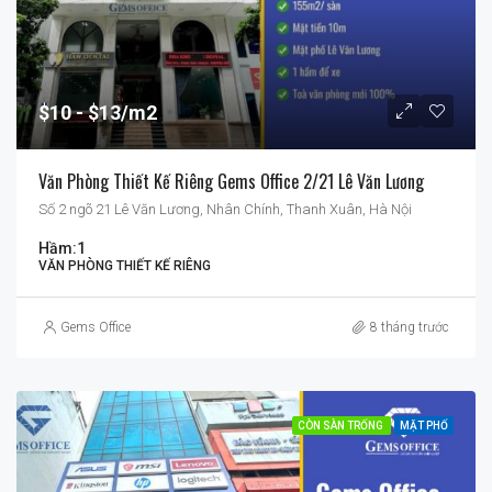
$10
$13/m2
Văn Phòng Thiết Kế Riêng Gems Office 2/21 Lê Văn Lương
Số 2 ngõ 21 Lê Văn Lương, Nhân Chính, Thanh Xuân, Hà Nội
Hầm:
1
VĂN PHÒNG THIẾT KẾ RIÊNG
Gems Office
8 tháng trước
CÒN SÀN TRỐNG
MẶT PHỐ