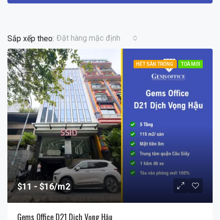
Đặt hàng mặc định
Sắp xếp theo:
HẾT SÀN TRỐNG
TOÀ MỚI
$11
$16/m2
Gems Office D21 Dịch Vọng Hậu