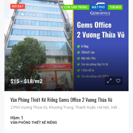
NỔI BẬT
CÒN SÀN TRỐNG
MẶT PHỐ
TOÀ MỚI
$15
$18/m2
Văn Phòng Thiết Kế Riêng Gems Office 2 Vương Thừa Vũ
2 Phố Vương Thừa Vũ, Khương Trung, Thanh Xuân, Hà Nội, Việt Nam
Hầm:
1
VĂN PHÒNG THIẾT KẾ RIÊNG