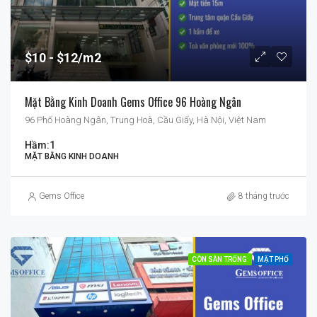
$10
$12/m2
Mặt Bằng Kinh Doanh Gems Office 96 Hoàng Ngân
96 Phố Hoàng Ngân, Trung Hoà, Cầu Giấy, Hà Nội, Việt Nam
Hầm:
1
MẶT BẰNG KINH DOANH
Gems Office
8 tháng trước
CÒN SÀN TRỐNG
MẶT PHỐ