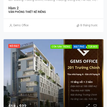
Hầm:
2
VĂN PHÒNG THIẾT KẾ RIÊNG
Gems Office
8 tháng trước
NỔI BẬT
CÒN SÀN TRỐNG
MẶT PHỐ
TOÀ MỚI
$18
$22