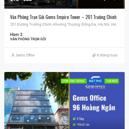
Văn Phòng Trọn Gói Gems Empire Tower – 201 Trường Chinh
201 Đường Trường Chinh, Khương Thượng, Đống Đa, Hà Nội, Việt Nam
Hầm:
2
VĂN PHÒNG TRỌN GÓI
Gems Office
8 tháng trước
CÒN SÀN TRỐNG
MẶT PHỐ
TOÀ MỚI