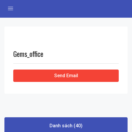
Gems_office
Send Email
Danh sách (40)