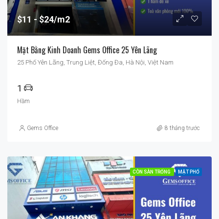
$11
$24/m2
Mặt Bằng Kinh Doanh Gems Office 25 Yên Lãng
25 Phố Yên Lãng, Trung Liệt, Đống Đa, Hà Nội, Việt Nam
1
Hầm
Gems Office
8 tháng trước
CÒN SÀN TRỐNG
MẶT PHỐ