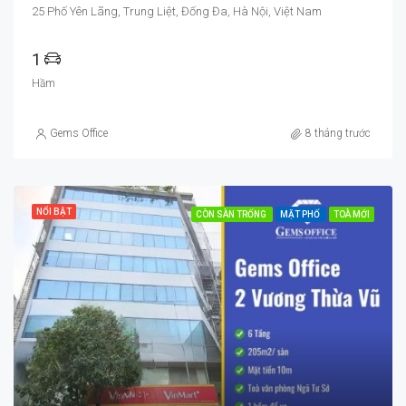
25 Phố Yên Lãng, Trung Liệt, Đống Đa, Hà Nội, Việt Nam
1
Hầm
Gems Office
8 tháng trước
NỔI BẬT
CÒN SÀN TRỐNG
MẶT PHỐ
TOÀ MỚI