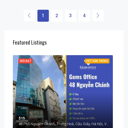
1
2
3
4
Featured Listings
RỐNG
NỔI BẬT
HẾT SÀN TRỐNG
NỔI
$15
$15
48 Phố Nguyễn Chánh, Trung Hoà, Cầu Giấy, Hà Nội, Việt Nam