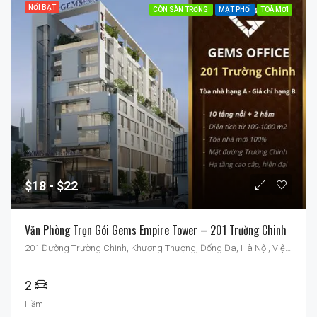
NỔI BẬT
CÒN SÀN TRỐNG
MẶT PHỐ
TOÀ MỚI
$18
$22
Văn Phòng Trọn Gói Gems Empire Tower – 201 Trường Chinh
201 Đường Trường Chinh, Khương Thượng, Đống Đa, Hà Nội, Việt Nam
2
Hầm