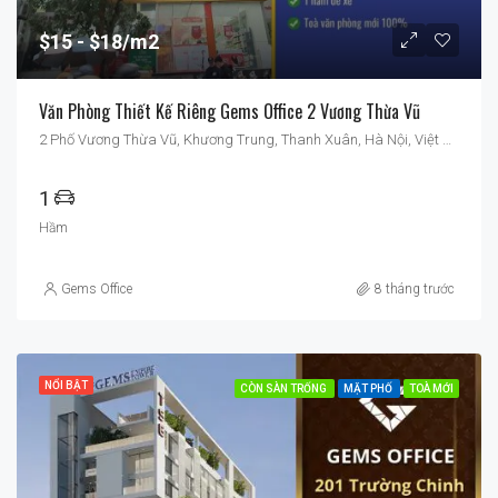
$15
$18/m2
Văn Phòng Thiết Kế Riêng Gems Office 2 Vương Thừa Vũ
2 Phố Vương Thừa Vũ, Khương Trung, Thanh Xuân, Hà Nội, Việt Nam
1
Hầm
Gems Office
8 tháng trước
NỔI BẬT
CÒN SÀN TRỐNG
MẶT PHỐ
TOÀ MỚI