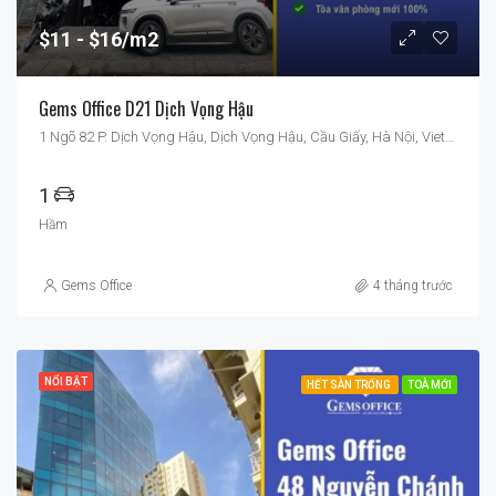
$11
$16/m2
Gems Office D21 Dịch Vọng Hậu
1 Ngõ 82 P. Dịch Vọng Hậu, Dịch Vọng Hậu, Cầu Giấy, Hà Nội, Vietnam
1
Hầm
Gems Office
4 tháng trước
NỔI BẬT
HẾT SÀN TRỐNG
TOÀ MỚI