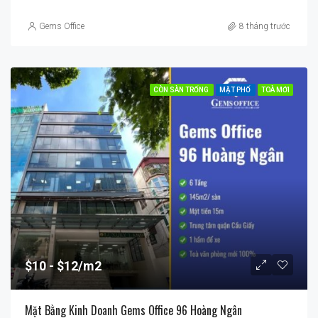
Gems Office
8 tháng trước
CÒN SÀN TRỐNG
MẶT PHỐ
TOÀ MỚI
$10
$12/m2
Mặt Bằng Kinh Doanh Gems Office 96 Hoàng Ngân