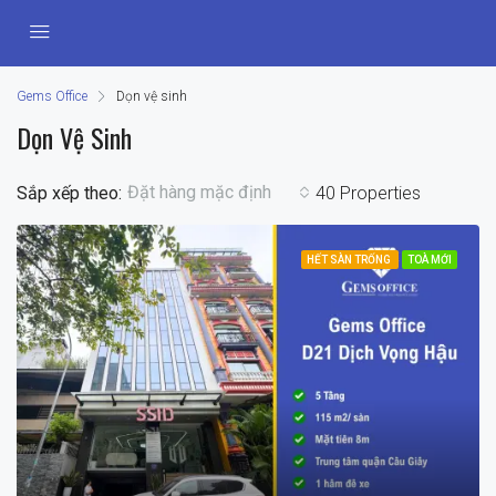
Gems Office
Dọn vệ sinh
Dọn Vệ Sinh
Đặt hàng mặc định
Sắp xếp theo:
40 Properties
HẾT SÀN TRỐNG
TOÀ MỚI