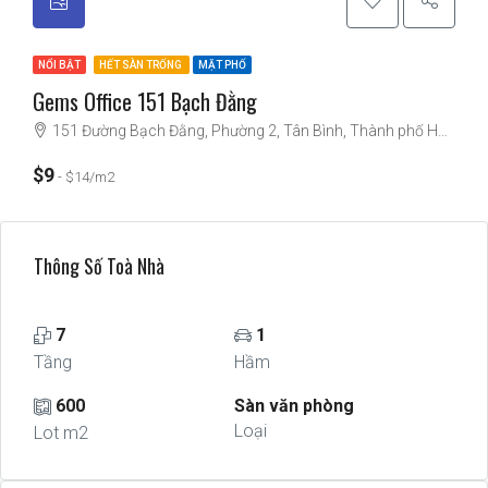
NỔI BẬT
HẾT SÀN TRỐNG
MẶT PHỐ
Gems Office 151 Bạch Đằng
151 Đường Bạch Đằng, Phường 2, Tân Bình, Thành phố Hồ Chí Minh, Việt Nam
$9
$14/m2
Thông Số Toà Nhà
7
1
Tầng
Hầm
600
Sàn văn phòng
Loại
Lot m2