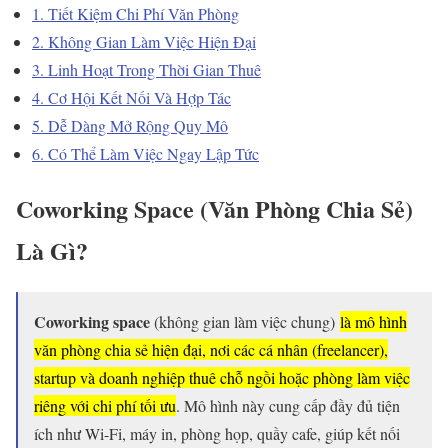
1. Tiết Kiệm Chi Phí Văn Phòng
2. Không Gian Làm Việc Hiện Đại
3. Linh Hoạt Trong Thời Gian Thuê
4. Cơ Hội Kết Nối Và Hợp Tác
5. Dễ Dàng Mở Rộng Quy Mô
6. Có Thể Làm Việc Ngay Lập Tức
Coworking Space (Văn Phòng Chia Sẻ)
Là Gì?
Coworking space
(không gian làm việc chung)
là mô hình
văn phòng chia sẻ hiện đại, nơi các cá nhân (freelancer),
startup và doanh nghiệp thuê chỗ ngồi hoặc phòng làm việc
riêng với chi phí tối ưu
. Mô hình này cung cấp đầy đủ tiện
ích như Wi-Fi, máy in, phòng họp, quầy cafe, giúp kết nối