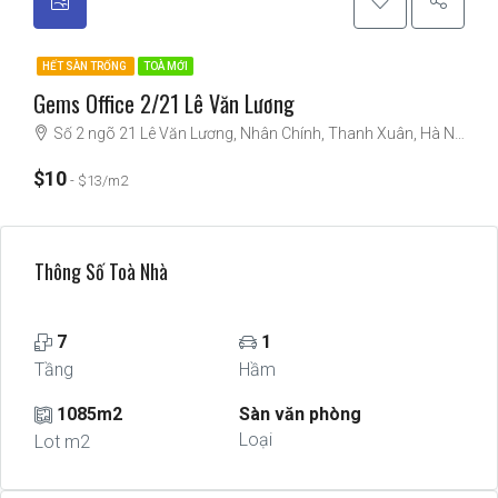
HẾT SÀN TRỐNG
TOÀ MỚI
Gems Office 2/21 Lê Văn Lương
Số 2 ngõ 21 Lê Văn Lương, Nhân Chính, Thanh Xuân, Hà Nội
$10
$13/m2
Thông Số Toà Nhà
7
1
Tầng
Hầm
1085m2
Sàn văn phòng
Loại
Lot m2