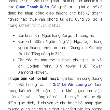
phòng 2/21 Lê Văn Lương nằm tại trung tâm kinh tế mới
của
Quận Thanh Xuân
.
Góp phần mang lại lợi thế dễ
dàng hội nhập dòng giao thương cho bất kỳ doanh
nghiệp nào thuê văn phòng tại đây. Cùng với đó là
mạng lưới kết nối thuận lợi khác:
Bán kính 1km: Ngân hàng Sài gòn Thương tín,…
Bán kính 500m: Ngân hàng Việt Nga, Ngân hàng
Ngoại thương Vietcombank, Chung cư Starcity,
tòa nhà Tổng công ty 319,…
Gần các tòa nhà cho thuê văn phòng tại Hà Nội
lớn: Golden Palm, 319 tower, HUD Tower,
Diamond Flower,…
Thuận tiện kết nối linh hoạt:
Tọa lạc trên cung đường
lớn Lê Văn Lương, tòa nhà
2/21 Lê Văn Lương
có được
mạng lưới liên kết thuận tiện. Từ không gian làm việc,
nhân viên văn phòng dễ dàng di chuyển tới các địa
điểm giao dịch, di chuyển về nhà hoặc hội nhập giao
thương cũng như thừa hưởng hệ thống tiện ích phong