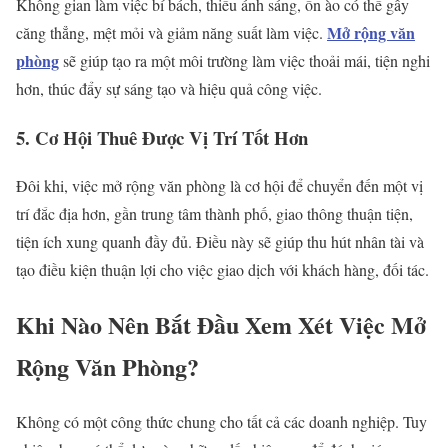
Không gian làm việc bí bách, thiếu ánh sáng, ồn ào có thể gây
Mở rộng văn
căng thẳng, mệt mỏi và giảm năng suất làm việc.
phòng
sẽ giúp tạo ra một môi trường làm việc thoải mái, tiện nghi
hơn, thúc đẩy sự sáng tạo và hiệu quả công việc.
5. Cơ Hội Thuê Được Vị Trí Tốt Hơn
Đôi khi, việc mở rộng văn phòng là cơ hội để chuyển đến một vị
trí đắc địa hơn, gần trung tâm thành phố, giao thông thuận tiện,
tiện ích xung quanh đầy đủ. Điều này sẽ giúp thu hút nhân tài và
tạo điều kiện thuận lợi cho việc giao dịch với khách hàng, đối tác.
Khi Nào Nên Bắt Đầu Xem Xét Việc Mở
Rộng Văn Phòng?
Không có một công thức chung cho tất cả các doanh nghiệp. Tuy