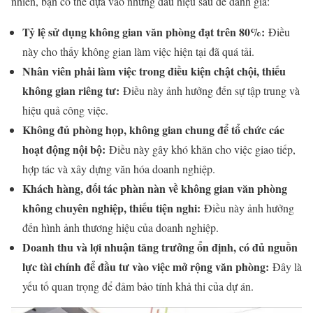
nhiên, bạn có thể dựa vào những dấu hiệu sau để đánh giá:
Tỷ lệ sử dụng không gian văn phòng đạt trên 80%:
Điều
này cho thấy không gian làm việc hiện tại đã quá tải.
Nhân viên phải làm việc trong điều kiện chật chội, thiếu
không gian riêng tư:
Điều này ảnh hưởng đến sự tập trung và
hiệu quả công việc.
Không đủ phòng họp, không gian chung để tổ chức các
hoạt động nội bộ:
Điều này gây khó khăn cho việc giao tiếp,
hợp tác và xây dựng văn hóa doanh nghiệp.
Khách hàng, đối tác phàn nàn về không gian văn phòng
không chuyên nghiệp, thiếu tiện nghi:
Điều này ảnh hưởng
đến hình ảnh thương hiệu của doanh nghiệp.
Doanh thu và lợi nhuận tăng trưởng ổn định, có đủ nguồn
lực tài chính để đầu tư vào việc mở rộng văn phòng:
Đây là
yếu tố quan trọng để đảm bảo tính khả thi của dự án.