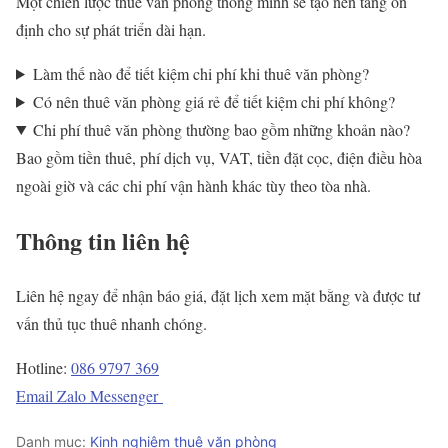
Một chiến lược thuê văn phòng thông minh sẽ tạo nền tảng ổn
định cho sự phát triển dài hạn.
Làm thế nào để tiết kiệm chi phí khi thuê văn phòng?
Có nên thuê văn phòng giá rẻ để tiết kiệm chi phí không?
Chi phí thuê văn phòng thường bao gồm những khoản nào?
Bao gồm tiền thuê, phí dịch vụ, VAT, tiền đặt cọc, điện điều hòa
ngoài giờ và các chi phí vận hành khác tùy theo tòa nhà.
Thông tin liên hệ
Liên hệ ngay để nhận báo giá, đặt lịch xem mặt bằng và được tư
vấn thủ tục thuê nhanh chóng.
Hotline:
086 9797 369
Email
Zalo
Messenger
Danh mục:
Kinh nghiệm thuê văn phòng