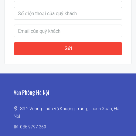
Gửi
Văn Phòng Hà Nội
Số 2 Vương Thừa Vũ Khương Trung, Thanh Xuân, Hà
Nội
086 9797 369