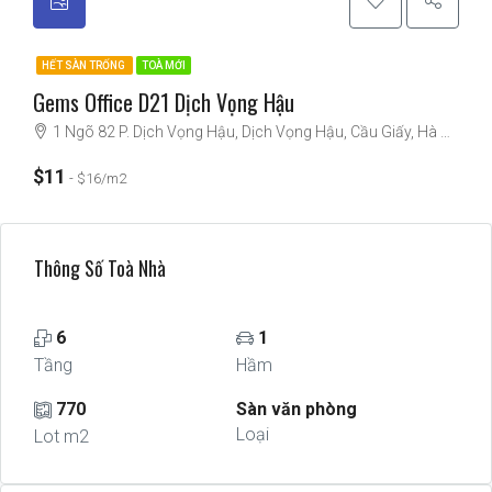
HẾT SÀN TRỐNG
TOÀ MỚI
Gems Office D21 Dịch Vọng Hậu
1 Ngõ 82 P. Dịch Vọng Hậu, Dịch Vọng Hậu, Cầu Giấy, Hà Nội, Vietnam
$11
$16/m2
Thông Số Toà Nhà
6
1
Tầng
Hầm
770
Sàn văn phòng
Loại
Lot m2