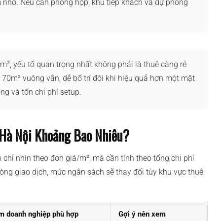
m nhỏ. Nếu cần phòng họp, khu tiếp khách và dự phòng
m², yếu tố quan trọng nhất không phải là thuê càng rẻ
 70m² vuông vắn, dễ bố trí đôi khi hiệu quả hơn một mặt
g và tốn chi phí setup.
Hà Nội Khoảng Bao Nhiêu?
hỉ nhìn theo đơn giá/m², mà cần tính theo tổng chi phí
òng giao dịch, mức ngân sách sẽ thay đổi tùy khu vực thuê,
 doanh nghiệp phù hợp
Gợi ý nên xem