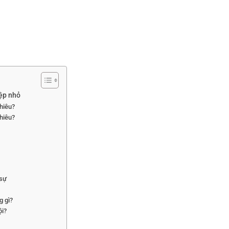
ệp nhỏ
hiêu?
hiêu?
 sự
g gì?
ội?