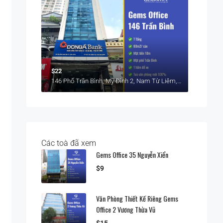
$22
146 Phố Trần Bình, Mỹ Đình 2, Nam Từ Liêm, Hà Nội
Các toà đã xem
Gems Office 35 Nguyễn Xiển
$9
Văn Phòng Thiết Kế Riêng Gems
Office 2 Vương Thừa Vũ
$15