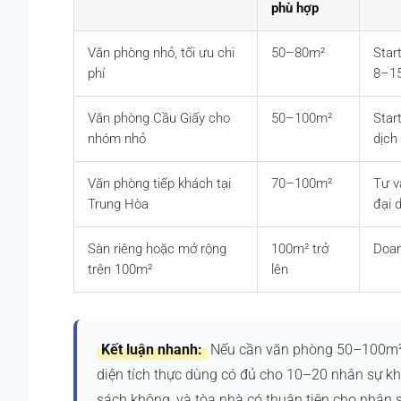
phù hợp
Văn phòng nhỏ, tối ưu chi
50–80m²
Star
phí
8–15
Văn phòng Cầu Giấy cho
50–100m²
Star
nhóm nhỏ
dịch
Văn phòng tiếp khách tại
70–100m²
Tư v
Trung Hòa
đại 
Sàn riêng hoặc mở rộng
100m² trở
Doan
trên 100m²
lên
Kết luận nhanh:
Nếu cần văn phòng 50–100m² tạ
diện tích thực dùng có đủ cho 10–20 nhân sự kh
sách không, và tòa nhà có thuận tiện cho nhân