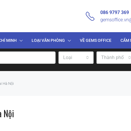
086 9797 369
gemsoffice.v
CHÍ MINH
LOẠI VĂN PHÒNG
VỀ GEMS OFFICE
CẨM 
Loại
Thành phố
i Hà Nội
 Nội