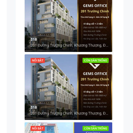
$18
201 Đường Trường Chinh, Khương Thượng, Đống Đa, Hà Nội, Việt Nam
NỔI BẬT
CÒN SÀN TRỐNG
$18
201 Đường Trường Chinh, Khương Thượng, Đống Đa, Hà Nội, Việt Nam
NỔI BẬT
CÒN SÀN TRỐNG