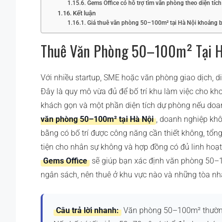
Gems Office có hỗ trợ tìm văn phòng theo diện tíc
Kết luận
Giá thuê văn phòng 50–100m² tại Hà Nội khoảng b
Thuê Văn Phòng 50–100m² Tại H
Với nhiều startup, SME hoặc văn phòng giao dịch, d
Đây là quy mô vừa đủ để bố trí khu làm việc cho k
khách gọn và một phần diện tích dự phòng nếu doan
văn phòng 50–100m² tại Hà Nội
, doanh nghiệp khô
bằng có bố trí được công năng cần thiết không, tổng
tiện cho nhân sự không và hợp đồng có đủ linh hoạt
Gems Office
sẽ giúp bạn xác định văn phòng 50–
ngân sách, nên thuê ở khu vực nào và những tòa nh
Câu trả lời nhanh:
Văn phòng 50–100m² thường