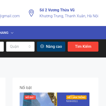
Số 2 Vương Thừa Vũ
n@gmail.com
Khương Trung, Thanh Xuân, Hà Nội
NANG
Quận
Nâng cao
Tìm Kiếm
Nổi bật
NỔI BẬT
HẾT SÀN TRỐNG