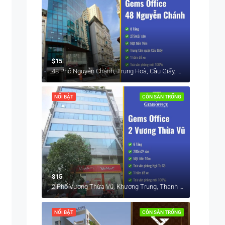
$15
48 Phố Nguyễn Chánh, Trung Hoà, Cầu Giấy, Hà Nội, Việt Nam
NỔI BẬT
CÒN SÀN TRỐNG
$15
2 Phố Vương Thừa Vũ, Khương Trung, Thanh Xuân, Hà Nội, Việt Nam
NỔI BẬT
CÒN SÀN TRỐNG