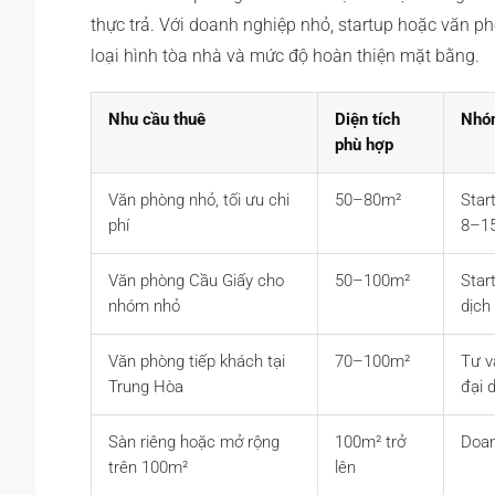
thực trả. Với doanh nghiệp nhỏ, startup hoặc văn ph
loại hình tòa nhà và mức độ hoàn thiện mặt bằng.
Nhu cầu thuê
Diện tích
Nhóm
phù hợp
Văn phòng nhỏ, tối ưu chi
50–80m²
Star
phí
8–15
Văn phòng Cầu Giấy cho
50–100m²
Star
nhóm nhỏ
dịch
Văn phòng tiếp khách tại
70–100m²
Tư v
Trung Hòa
đại 
Sàn riêng hoặc mở rộng
100m² trở
Doan
trên 100m²
lên