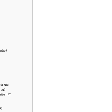
 nào?
Hà Nội
 sự?
hiêu m²?
²?