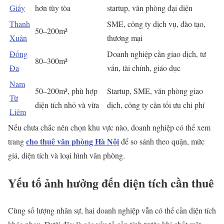
Giấy
hơn tùy tòa
startup, văn phòng đại diện
Thanh
SME, công ty dịch vụ, đào tạo,
50–200m²
Xuân
thương mại
Đống
Doanh nghiệp cần giao dịch, tư
80–300m²
Đa
vấn, tài chính, giáo dục
Nam
50–200m², phù hợp
Startup, SME, văn phòng giao
Từ
diện tích nhỏ và vừa
dịch, công ty cần tối ưu chi phí
Liêm
Nếu chưa chắc nên chọn khu vực nào, doanh nghiệp có thể xem
cho thuê văn phòng Hà Nội
trang
để so sánh theo quận, mức
giá, diện tích và loại hình văn phòng.
Yếu tố ảnh hưởng đến diện tích cần thuê
Cùng số lượng nhân sự, hai doanh nghiệp vẫn có thể cần diện tích