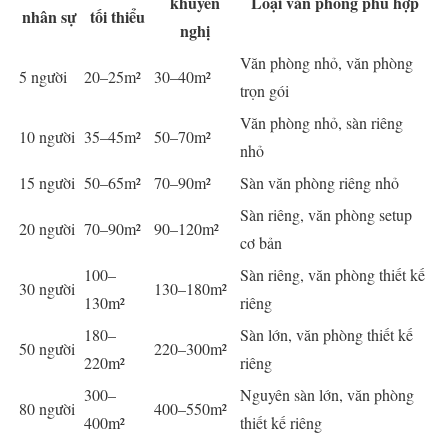
khuyến
Loại văn phòng phù hợp
nhân sự
tối thiểu
nghị
Văn phòng nhỏ, văn phòng
5 người
20–25m²
30–40m²
trọn gói
Văn phòng nhỏ, sàn riêng
10 người
35–45m²
50–70m²
nhỏ
15 người
50–65m²
70–90m²
Sàn văn phòng riêng nhỏ
Sàn riêng, văn phòng setup
20 người
70–90m²
90–120m²
cơ bản
100–
Sàn riêng, văn phòng thiết kế
30 người
130–180m²
130m²
riêng
180–
Sàn lớn, văn phòng thiết kế
50 người
220–300m²
220m²
riêng
300–
Nguyên sàn lớn, văn phòng
80 người
400–550m²
400m²
thiết kế riêng