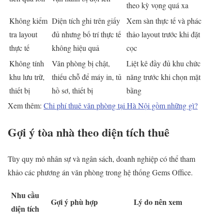
theo kỳ vọng quá xa
Không kiểm
Diện tích ghi trên giấy
Xem sàn thực tế và phác
tra layout
đủ nhưng bố trí thực tế
thảo layout trước khi đặt
thực tế
không hiệu quả
cọc
Không tính
Văn phòng bị chật,
Liệt kê đầy đủ khu chức
khu lưu trữ,
thiếu chỗ để máy in, tủ
năng trước khi chọn mặt
thiết bị
hồ sơ, thiết bị
bằng
Xem thêm:
Chi phí thuê văn phòng tại Hà Nội gồm những gì?
Gợi ý tòa nhà theo diện tích thuê
Tùy quy mô nhân sự và ngân sách, doanh nghiệp có thể tham
khảo các phương án văn phòng trong hệ thống Gems Office.
Nhu cầu
Gợi ý phù hợp
Lý do nên xem
diện tích