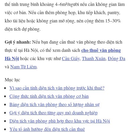
thể tính trung bình khoảng 4–6m²/người nếu cần không gian làm
việc cơ bản. Nếu cần thêm phòng họp, khu tiếp khách, pantry,
kho tài liệu hoặc không gian mở rộng, nên cộng thêm 15–30%
diện tích dự phòng.
Gợi ý nhanh:
Nếu bạn đang cần thuê văn phòng theo diện tích
cho thuê văn phòng
thực tế tại Hà Nội, có thể xem danh sách
Hà Nội
hoặc các khu vực như
Cầu Giấy
,
Thanh Xuân
,
Đống Đa
và
Nam Từ Liêm
.
Mục lục
Vì sao cần tính diện tích văn phòng trước khi thuê?
Công thức tính diện tích văn phòng cơ bản
Bảng diện tích văn phòng theo số lượng nhân sự
Gợi ý diện tích theo từng quy mô doanh nghiệp
Diện tích văn phòng phù hợp theo khu vực tại Hà Nội
Yếu tố ảnh hưởng đến diện tích cần thuê