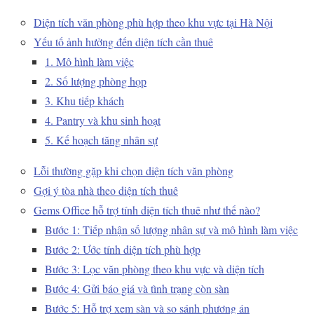
Diện tích văn phòng phù hợp theo khu vực tại Hà Nội
Yếu tố ảnh hưởng đến diện tích cần thuê
1. Mô hình làm việc
2. Số lượng phòng họp
3. Khu tiếp khách
4. Pantry và khu sinh hoạt
5. Kế hoạch tăng nhân sự
Lỗi thường gặp khi chọn diện tích văn phòng
Gợi ý tòa nhà theo diện tích thuê
Gems Office hỗ trợ tính diện tích thuê như thế nào?
Bước 1: Tiếp nhận số lượng nhân sự và mô hình làm việc
Bước 2: Ước tính diện tích phù hợp
Bước 3: Lọc văn phòng theo khu vực và diện tích
Bước 4: Gửi báo giá và tình trạng còn sàn
Bước 5: Hỗ trợ xem sàn và so sánh phương án