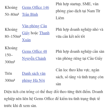
Phù hợp startup, SME, văn
Khoảng
Gems Office 146
phòng giao dịch tại Nam Từ
50–80m²
Trần Bình
Liêm
Văn phòng Cầu
Khoảng
Phù hợp doanh nghiệp nhỏ và
Giấy
hoặc
Thanh
80–150m²
vừa cần kết nối tốt
Xuân
Khoảng
Gems Office 48
Phù hợp doanh nghiệp cần sàn
150–
Nguyễn Chánh
văn phòng riêng tại Cầu Giấy
300m²
Cần lọc theo khu vực, ngân
Trên
Danh sách văn
sách, số tầng và tình trạng còn
300m²
phòng Hà Nội
sàn
Diện tích còn trống có thể thay đổi theo từng thời điểm. Doanh
nghiệp nên liên hệ Gems Office để kiểm tra tình trạng thực tế
trước khi đi xem sàn.