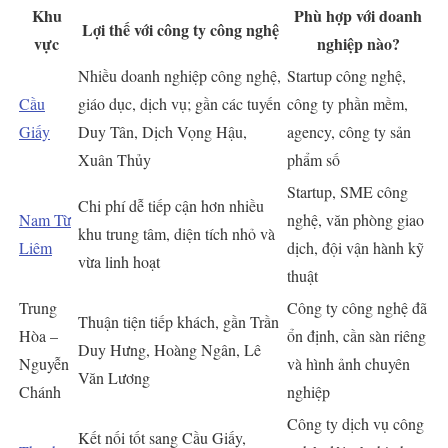
Khu
Phù hợp với doanh
Lợi thế với công ty công nghệ
vực
nghiệp nào?
Nhiều doanh nghiệp công nghệ,
Startup công nghệ,
Cầu
giáo dục, dịch vụ; gần các tuyến
công ty phần mềm,
Giấy
Duy Tân, Dịch Vọng Hậu,
agency, công ty sản
Xuân Thủy
phẩm số
Startup, SME công
Chi phí dễ tiếp cận hơn nhiều
Nam Từ
nghệ, văn phòng giao
khu trung tâm, diện tích nhỏ và
Liêm
dịch, đội vận hành kỹ
vừa linh hoạt
thuật
Trung
Công ty công nghệ đã
Thuận tiện tiếp khách, gần Trần
Hòa –
ổn định, cần sàn riêng
Duy Hưng, Hoàng Ngân, Lê
Nguyễn
và hình ảnh chuyên
Văn Lương
Chánh
nghiệp
Công ty dịch vụ công
Kết nối tốt sang Cầu Giấy,