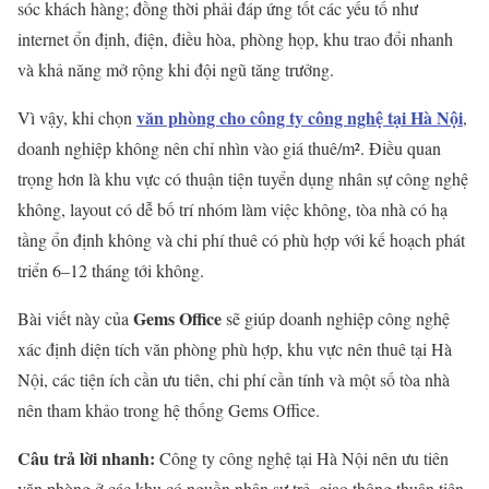
sóc khách hàng; đồng thời phải đáp ứng tốt các yếu tố như
internet ổn định, điện, điều hòa, phòng họp, khu trao đổi nhanh
và khả năng mở rộng khi đội ngũ tăng trưởng.
văn phòng cho công ty công nghệ tại Hà Nội
Vì vậy, khi chọn
,
doanh nghiệp không nên chỉ nhìn vào giá thuê/m². Điều quan
trọng hơn là khu vực có thuận tiện tuyển dụng nhân sự công nghệ
không, layout có dễ bố trí nhóm làm việc không, tòa nhà có hạ
tầng ổn định không và chi phí thuê có phù hợp với kế hoạch phát
triển 6–12 tháng tới không.
Gems Office
Bài viết này của
sẽ giúp doanh nghiệp công nghệ
xác định diện tích văn phòng phù hợp, khu vực nên thuê tại Hà
Nội, các tiện ích cần ưu tiên, chi phí cần tính và một số tòa nhà
nên tham khảo trong hệ thống Gems Office.
Câu trả lời nhanh:
Công ty công nghệ tại Hà Nội nên ưu tiên
văn phòng ở các khu có nguồn nhân sự trẻ, giao thông thuận tiện