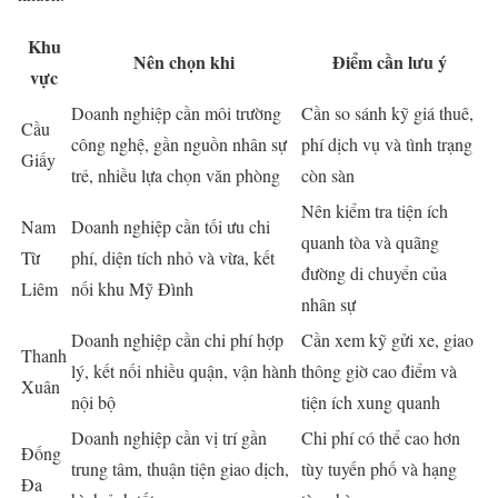
Khu
Nên chọn khi
Điểm cần lưu ý
vực
Doanh nghiệp cần môi trường
Cần so sánh kỹ giá thuê,
Cầu
công nghệ, gần nguồn nhân sự
phí dịch vụ và tình trạng
Giấy
trẻ, nhiều lựa chọn văn phòng
còn sàn
Nên kiểm tra tiện ích
Nam
Doanh nghiệp cần tối ưu chi
quanh tòa và quãng
Từ
phí, diện tích nhỏ và vừa, kết
đường di chuyển của
Liêm
nối khu Mỹ Đình
nhân sự
Doanh nghiệp cần chi phí hợp
Cần xem kỹ gửi xe, giao
Thanh
lý, kết nối nhiều quận, vận hành
thông giờ cao điểm và
Xuân
nội bộ
tiện ích xung quanh
Doanh nghiệp cần vị trí gần
Chi phí có thể cao hơn
Đống
trung tâm, thuận tiện giao dịch,
tùy tuyến phố và hạng
Đa