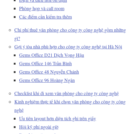
Phòng họp và call room
Các điểm cần kiểm tra thêm
Chi phí thuê văn phòng cho công ty công nghệ gồm những
gì?
Gợi ý tòa nhà phù hợp cho công ty công nghệ tại Hà Nội
Gems Office D21 Dịch Vọng Hậu
Gems Office 146 Trần Bình
Gems Office 48 Nguyễn Chánh
Gems Office 96 Hoàng Ngân
Checklist khi đi xem văn phòng cho công ty công nghệ
Kinh nghiệm thực tế khi chọn văn phòng cho công ty công
nghệ
Ưu tiên layout hơn diện tích ghi trên giấy
Hỏi kỹ phí ngoài giờ