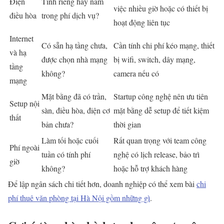
Điện
Tính riêng hay nằm
việc nhiều giờ hoặc có thiết bị
điều hòa
trong phí dịch vụ?
hoạt động liên tục
Internet
Có sẵn hạ tầng chưa,
Cần tính chi phí kéo mạng, thiết
và hạ
được chọn nhà mạng
bị wifi, switch, dây mạng,
tầng
không?
camera nếu có
mạng
Mặt bằng đã có trần,
Startup công nghệ nên ưu tiên
Setup nội
sàn, điều hòa, điện cơ
mặt bằng dễ setup để tiết kiệm
thất
bản chưa?
thời gian
Làm tối hoặc cuối
Rất quan trọng với team công
Phí ngoài
tuần có tính phí
nghệ có lịch release, bảo trì
giờ
không?
hoặc hỗ trợ khách hàng
Để lập ngân sách chi tiết hơn, doanh nghiệp có thể xem bài
chi
phí thuê văn phòng tại Hà Nội gồm những gì
.