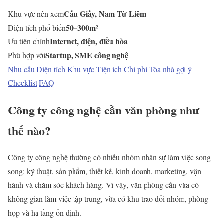
Cầu Giấy, Nam Từ Liêm
Khu vực nên xem
50–300m²
Diện tích phổ biến
Internet, điện, điều hòa
Ưu tiên chính
Startup, SME công nghệ
Phù hợp với
Nhu cầu
Diện tích
Khu vực
Tiện ích
Chi phí
Tòa nhà gợi ý
Checklist
FAQ
Công ty công nghệ cần văn phòng như
thế nào?
Công ty công nghệ thường có nhiều nhóm nhân sự làm việc song
song: kỹ thuật, sản phẩm, thiết kế, kinh doanh, marketing, vận
hành và chăm sóc khách hàng. Vì vậy, văn phòng cần vừa có
không gian làm việc tập trung, vừa có khu trao đổi nhóm, phòng
họp và hạ tầng ổn định.