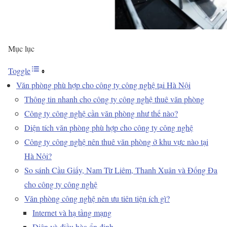
Mục lục
Toggle
Văn phòng phù hợp cho công ty công nghệ tại Hà Nội
Thông tin nhanh cho công ty công nghệ thuê văn phòng
Công ty công nghệ cần văn phòng như thế nào?
Diện tích văn phòng phù hợp cho công ty công nghệ
Công ty công nghệ nên thuê văn phòng ở khu vực nào tại
Hà Nội?
So sánh Cầu Giấy, Nam Từ Liêm, Thanh Xuân và Đống Đa
cho công ty công nghệ
Văn phòng công nghệ nên ưu tiên tiện ích gì?
Internet và hạ tầng mạng
Điện và điều hòa ổn định