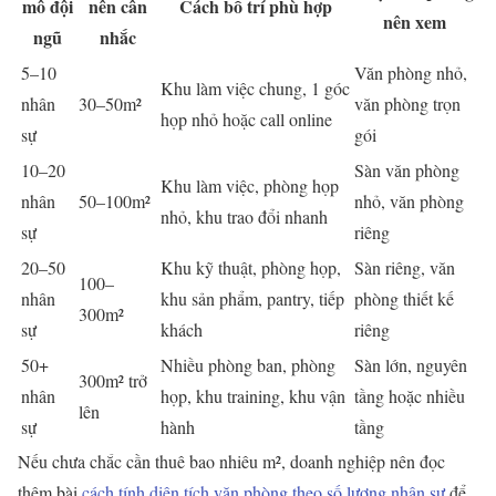
mô đội
nên cân
Cách bố trí phù hợp
nên xem
ngũ
nhắc
5–10
Văn phòng nhỏ,
Khu làm việc chung, 1 góc
nhân
30–50m²
văn phòng trọn
họp nhỏ hoặc call online
sự
gói
10–20
Sàn văn phòng
Khu làm việc, phòng họp
nhân
50–100m²
nhỏ, văn phòng
nhỏ, khu trao đổi nhanh
sự
riêng
20–50
Khu kỹ thuật, phòng họp,
Sàn riêng, văn
100–
nhân
khu sản phẩm, pantry, tiếp
phòng thiết kế
300m²
sự
khách
riêng
50+
Nhiều phòng ban, phòng
Sàn lớn, nguyên
300m² trở
nhân
họp, khu training, khu vận
tầng hoặc nhiều
lên
sự
hành
tầng
Nếu chưa chắc cần thuê bao nhiêu m², doanh nghiệp nên đọc
thêm bài
cách tính diện tích văn phòng theo số lượng nhân sự
để