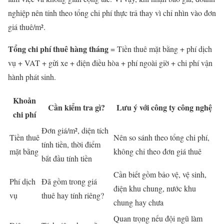
nghiệp nên tính theo tổng chi phí thực trả thay vì chỉ nhìn vào đơn
giá thuê/m².
Tổng chi phí thuê hàng tháng
= Tiền thuê mặt bằng + phí dịch
vụ + VAT + gửi xe + điện điều hòa + phí ngoài giờ + chi phí vận
hành phát sinh.
Khoản
Cần kiểm tra gì?
Lưu ý với công ty công nghệ
chi phí
Đơn giá/m², diện tích
Tiền thuê
Nên so sánh theo tổng chi phí,
tính tiền, thời điểm
mặt bằng
không chỉ theo đơn giá thuê
bắt đầu tính tiền
Cần biết gồm bảo vệ, vệ sinh,
Phí dịch
Đã gồm trong giá
điện khu chung, nước khu
vụ
thuê hay tính riêng?
chung hay chưa
Quan trọng nếu đội ngũ làm