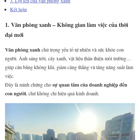
3. Lợi ích của văn phòng xanh
Kết luận
1. Văn phòng xanh – Không gian làm việc của thời
đại mới
Văn phòng xanh
chú trọng yếu tố tự nhiên và sức khỏe con
người. Ánh sáng trời, cây xanh, vật liệu thân thiện môi trường…
giúp cân bằng không khí, giảm căng thẳng và tăng năng suất làm
việc.
sự quan tâm của doanh nghiệp đến
Đây là minh chứng cho
con người
, chứ không chỉ hiệu quả kinh doanh.