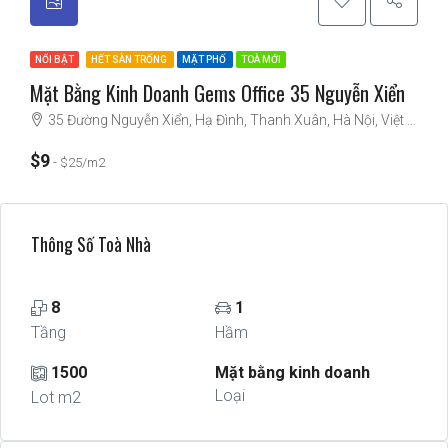
NỔI BẬT
HẾT SÀN TRỐNG
MẶT PHỐ
TOÀ MỚI
Mặt Bằng Kinh Doanh Gems Office 35 Nguyễn Xiển
35 Đường Nguyễn Xiển, Hạ Đình, Thanh Xuân, Hà Nội, Việt Nam
$9
$25/m2
Thông Số Toà Nhà
8
1
Tầng
Hầm
1500
Mặt bằng kinh doanh
Loại
Lot m2