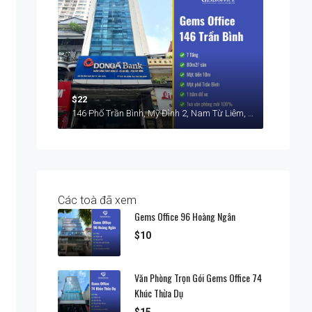
$22
146 Phố Trần Bình, Mỹ Đình 2, Nam Từ Liêm, Hà Nội
Các toà đã xem
Gems Office 96 Hoàng Ngân
$10
Văn Phòng Trọn Gói Gems Office 74
Khúc Thừa Dụ
$15