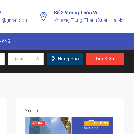
9
Số 2 Vương Thừa Vũ
vn@gmail.com
Khương Trung, Thanh Xuân, Hà Nội
NANG
Quận
Nâng cao
Tìm Kiếm
Nổi bật
NỔI BẬT
HẾT SÀN TRỐNG