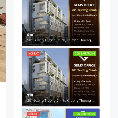
$18
201 Đường Trường Chinh, Khương Thượng, Đống Đa, Hà Nội, Việt Nam
NỔI BẬT
CÒN SÀN TRỐNG
$18
201 Đường Trường Chinh, Khương Thượng, Đống Đa, Hà Nội, Việt Nam
NỔI BẬT
CÒN SÀN TRỐNG