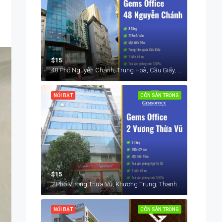
$15
48 Phố Nguyễn Chánh, Trung Hoà, Cầu Giấy, Hà Nội, Việt Nam
NỔI BẬT
CÒN SÀN TRỐNG
$15
2 Phố Vương Thừa Vũ, Khương Trung, Thanh Xuân, Hà Nội, Việt Nam
NỔI BẬT
CÒN SÀN TRỐNG