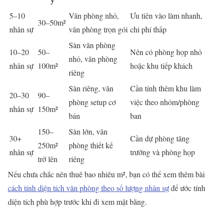
5–10
Văn phòng nhỏ,
Ưu tiên vào làm nhanh,
30–50m²
nhân sự
văn phòng trọn gói
chi phí thấp
Sàn văn phòng
10–20
50–
Nên có phòng họp nhỏ
nhỏ, văn phòng
nhân sự
100m²
hoặc khu tiếp khách
riêng
Sàn riêng, văn
Cần tính thêm khu làm
20–30
90–
phòng setup cơ
việc theo nhóm/phòng
nhân sự
150m²
bản
ban
150–
Sàn lớn, văn
30+
Cần dự phòng tăng
250m²
phòng thiết kế
nhân sự
trưởng và phòng họp
trở lên
riêng
Nếu chưa chắc nên thuê bao nhiêu m², bạn có thể xem thêm bài
cách tính diện tích văn phòng theo số lượng nhân sự
để ước tính
diện tích phù hợp trước khi đi xem mặt bằng.