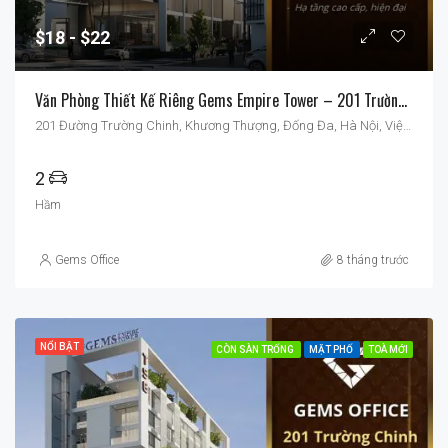
$18
$22
Văn Phòng Thiết Kế Riêng Gems Empire Tower – 201 Trường Chinh
201 Đường Trường Chinh, Khương Thượng, Đống Đa, Hà Nội, Việt Nam
2
Hầm
Gems Office
8 tháng trước
NỔI BẬT
CÒN SÀN TRỐNG
MẶT PHỐ
TOÀ MỚI