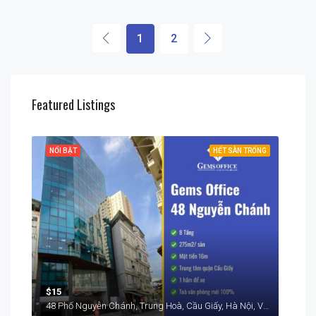
1
2
Featured Listings
RỐNG
NỔI BẬT
HẾT SÀN TRỐNG
NỔI
$15
$15
48 Phố Nguyễn Chánh, Trung Hoà, Cầu Giấy, Hà Nội, Việt Nam