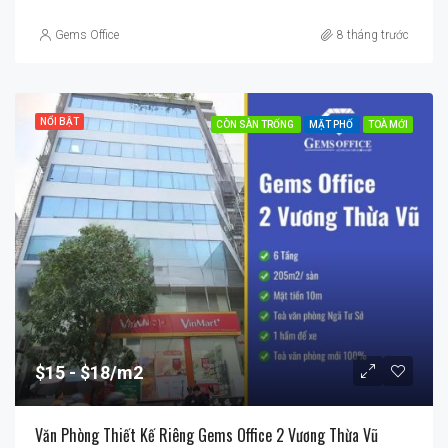
Gems Office
8 tháng trước
NỔI BẬT
CÒN SÀN TRỐNG
MẶT PHỐ
TOÀ MỚI
$15
$18/m2
Văn Phòng Thiết Kế Riêng Gems Office 2 Vương Thừa Vũ