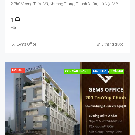
2 Phố Vương Thừa Vũ, Khương Trung, Thanh Xuân, Hà Nội, Việt Nam
1
Hầm
Gems Office
8 tháng trước
NỔI BẬT
CÒN SÀN TRỐNG
MẶT PHỐ
TOÀ MỚI