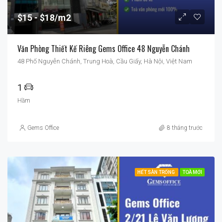
$15
$18/m2
Văn Phòng Thiết Kế Riêng Gems Office 48 Nguyễn Chánh
48 Phố Nguyễn Chánh, Trung Hoà, Cầu Giấy, Hà Nội, Việt Nam
1
Hầm
Gems Office
8 tháng trước
HẾT SÀN TRỐNG
TOÀ MỚI