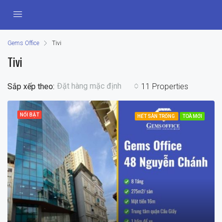
Gems Office
Tivi
Tivi
Đặt hàng mặc định
Sắp xếp theo:
11 Properties
NỔI BẬT
HẾT SÀN TRỐNG
TOÀ MỚI