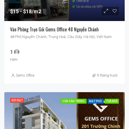
$15
$18/m2
Văn Phòng Trọn Gói Gems Office 48 Nguyễn Chánh
48 Phố Nguyễn Chánh, Trung Hoà, Cầu Giấy, Hà Nội, Việt Nam
1
Hầm
Gems Office
9 tháng trước
NỔI BẬT
CÒN SÀN TRỐNG
MẶT PHỐ
TOÀ MỚI