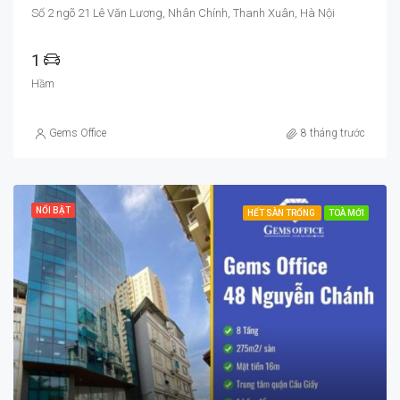
Số 2 ngõ 21 Lê Văn Lương, Nhân Chính, Thanh Xuân, Hà Nội
1
Hầm
Gems Office
8 tháng trước
NỔI BẬT
HẾT SÀN TRỐNG
TOÀ MỚI