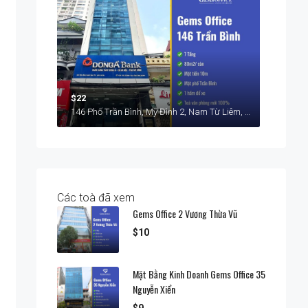
$22
146 Phố Trần Bình, Mỹ Đình 2, Nam Từ Liêm, Hà Nội
Các toà đã xem
Gems Office 2 Vương Thừa Vũ
$10
Mặt Bằng Kinh Doanh Gems Office 35
Nguyễn Xiển
$9