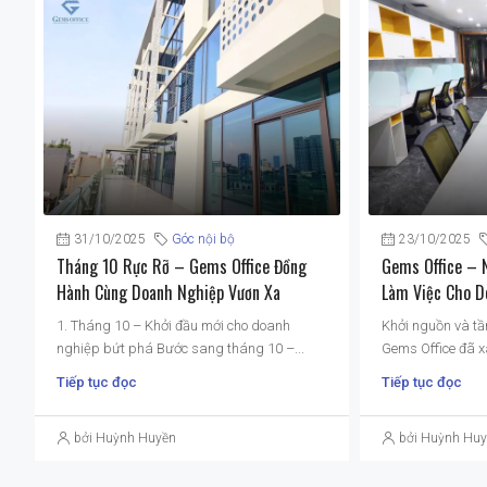
31/10/2025
Góc nội bộ
23/10/2025
Tháng 10 Rực Rỡ – Gems Office Đồng
Gems Office – 
Hành Cùng Doanh Nghiệp Vươn Xa
Làm Việc Cho D
1. Tháng 10 – Khởi đầu mới cho doanh
Khởi nguồn và tầ
nghiệp bứt phá Bước sang tháng 10 –...
Gems Office đã x
Tiếp tục đọc
Tiếp tục đọc
bởi Huỳnh Huyền
bởi Huỳnh Hu