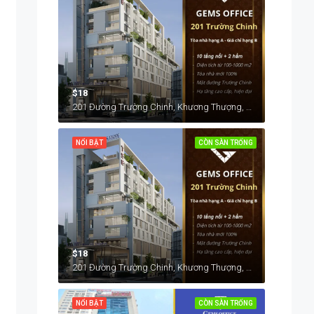
$18
201 Đường Trường Chinh, Khương Thượng, Đống Đa, Hà Nội, Việt Nam
NỔI BẬT
CÒN SÀN TRỐNG
$18
201 Đường Trường Chinh, Khương Thượng, Đống Đa, Hà Nội, Việt Nam
NỔI BẬT
CÒN SÀN TRỐNG