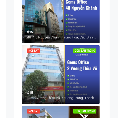
$15
48 Phố Nguyễn Chánh, Trung Hoà, Cầu Giấy, Hà Nội, Việt Nam
NỔI BẬT
CÒN SÀN TRỐNG
$15
2 Phố Vương Thừa Vũ, Khương Trung, Thanh Xuân, Hà Nội, Việt Nam
NỔI BẬT
CÒN SÀN TRỐNG