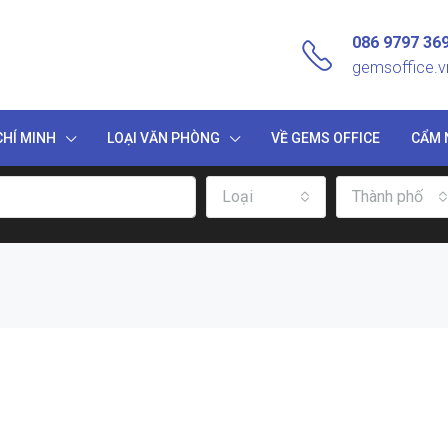
086 9797 36
gemsoffice.
HÍ MINH
LOẠI VĂN PHÒNG
VỀ GEMS OFFICE
CẨM 
Loại
Thành phố