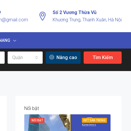
9
Số 2 Vương Thừa Vũ
vn@gmail.com
Khương Trung, Thanh Xuân, Hà Nội
NANG
Quận
Nâng cao
Tìm Kiếm
Nổi bật
NỔI BẬT
HẾT SÀN TRỐNG