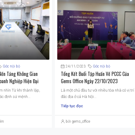
Góc nội bộ
24/11/2023
Góc nội bộ
Nền Tảng Không Gian
Tổng Kết Buổi Tập Huấn Về PCCC Của
oanh Nghiệp Hiện Đại
Gems Office Ngày 22/10/2023
m nhìn Từ khi thành lập,
Là một chủ đầu tư với nhiều tòa nhà có vị trí
ác định sứ mệnh...
đắc địa ở cả Hà Nội...
Tiếp tục đọc
yền
bởi gems_office