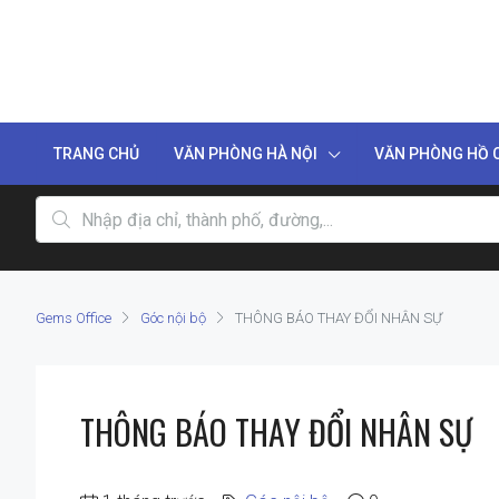
TRANG CHỦ
VĂN PHÒNG HÀ NỘI
VĂN PHÒNG HỒ C
Gems Office
Góc nội bộ
THÔNG BÁO THAY ĐỔI NHÂN SỰ
THÔNG BÁO THAY ĐỔI NHÂN SỰ