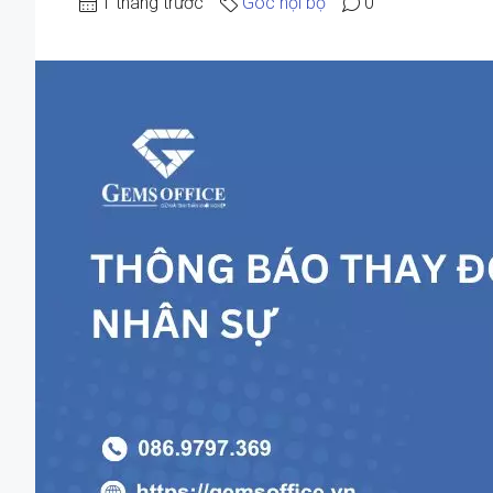
1 tháng trước
Góc nội bộ
0