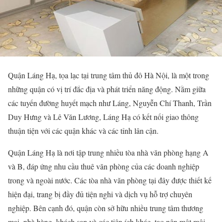
Quận Láng Hạ, tọa lạc tại trung tâm thủ đô Hà Nội, là một trong
những quận có vị trí đắc địa và phát triển năng động. Nằm giữa
các tuyến đường huyết mạch như Láng, Nguyễn Chí Thanh, Trần
Duy Hưng và Lê Văn Lương, Láng Hạ có kết nối giao thông
thuận tiện với các quận khác và các tỉnh lân cận.
Quận Láng Hạ là nơi tập trung nhiều tòa nhà văn phòng hạng A
và B, đáp ứng nhu cầu thuê văn phòng của các doanh nghiệp
trong và ngoài nước. Các tòa nhà văn phòng tại đây được thiết kế
hiện đại, trang bị đầy đủ tiện nghi và dịch vụ hỗ trợ chuyên
nghiệp. Bên cạnh đó, quận còn sở hữu nhiều trung tâm thương
mại, nhà hàng, khách sạn và các tiện ích khác, tạo nên một môi