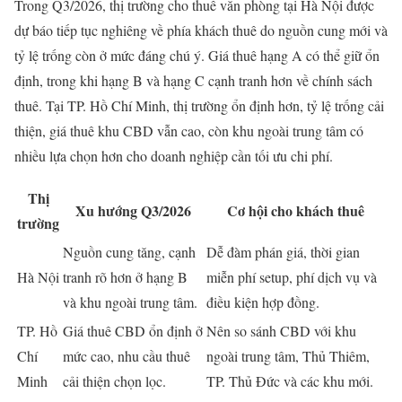
Trong Q3/2026, thị trường cho thuê văn phòng tại Hà Nội được
dự báo tiếp tục nghiêng về phía khách thuê do nguồn cung mới và
tỷ lệ trống còn ở mức đáng chú ý. Giá thuê hạng A có thể giữ ổn
định, trong khi hạng B và hạng C cạnh tranh hơn về chính sách
thuê. Tại TP. Hồ Chí Minh, thị trường ổn định hơn, tỷ lệ trống cải
thiện, giá thuê khu CBD vẫn cao, còn khu ngoài trung tâm có
nhiều lựa chọn hơn cho doanh nghiệp cần tối ưu chi phí.
Thị
Xu hướng Q3/2026
Cơ hội cho khách thuê
trường
Nguồn cung tăng, cạnh
Dễ đàm phán giá, thời gian
Hà Nội
tranh rõ hơn ở hạng B
miễn phí setup, phí dịch vụ và
và khu ngoài trung tâm.
điều kiện hợp đồng.
TP. Hồ
Giá thuê CBD ổn định ở
Nên so sánh CBD với khu
Chí
mức cao, nhu cầu thuê
ngoài trung tâm, Thủ Thiêm,
Minh
cải thiện chọn lọc.
TP. Thủ Đức và các khu mới.