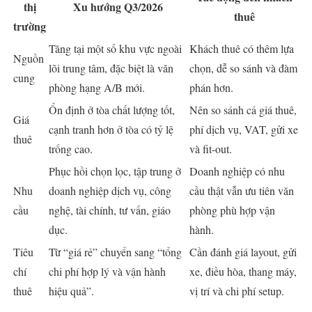
thị
Xu hướng Q3/2026
thuê
trường
Tăng tại một số khu vực ngoài
Khách thuê có thêm lựa
Nguồn
lõi trung tâm, đặc biệt là văn
chọn, dễ so sánh và đàm
cung
phòng hạng A/B mới.
phán hơn.
Ổn định ở tòa chất lượng tốt,
Nên so sánh cả giá thuê,
Giá
cạnh tranh hơn ở tòa có tỷ lệ
phí dịch vụ, VAT, gửi xe
thuê
trống cao.
và fit-out.
Phục hồi chọn lọc, tập trung ở
Doanh nghiệp có nhu
Nhu
doanh nghiệp dịch vụ, công
cầu thật vẫn ưu tiên văn
cầu
nghệ, tài chính, tư vấn, giáo
phòng phù hợp vận
dục.
hành.
Tiêu
Từ “giá rẻ” chuyển sang “tổng
Cần đánh giá layout, gửi
chí
chi phí hợp lý và vận hành
xe, điều hòa, thang máy,
thuê
hiệu quả”.
vị trí và chi phí setup.