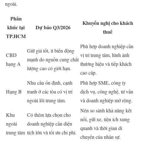
ngoài.
Phân
Khuyến nghị cho khách
khúc tại
Dự báo Q3/2026
thuê
TP.HCM
Phù hợp doanh nghiệp cần
Giữ giá tốt, ít biến động
CBD
vị trí trung tâm, hình ảnh
mạnh do nguồn cung chất
hạng A
thương hiệu và tiếp khách
lượng cao có giới hạn.
cao cấp.
Nhu cầu ổn định, cạnh
Phù hợp SME, công ty
Hạng B
tranh ở các tòa có vị trí
dịch vụ, công nghệ, tư vấn
ngoài lõi trung tâm.
và doanh nghiệp mở rộng.
Nên so sánh khả năng kết
Khu
Có thêm lựa chọn cho
nối, gửi xe, tiện ích xung
ngoài
doanh nghiệp cần diện
quanh và thời gian di
trung tâm
tích lớn và tối ưu chi phí.
chuyển của nhân sự.