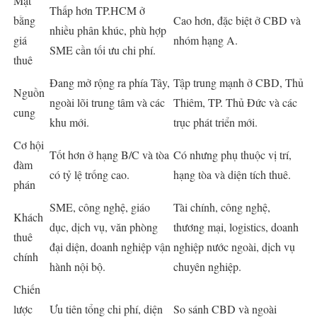
Mặt
Thấp hơn TP.HCM ở
bằng
Cao hơn, đặc biệt ở CBD và
nhiều phân khúc, phù hợp
giá
nhóm hạng A.
SME cần tối ưu chi phí.
thuê
Đang mở rộng ra phía Tây,
Tập trung mạnh ở CBD, Thủ
Nguồn
ngoài lõi trung tâm và các
Thiêm, TP. Thủ Đức và các
cung
khu mới.
trục phát triển mới.
Cơ hội
Tốt hơn ở hạng B/C và tòa
Có nhưng phụ thuộc vị trí,
đàm
có tỷ lệ trống cao.
hạng tòa và diện tích thuê.
phán
SME, công nghệ, giáo
Tài chính, công nghệ,
Khách
dục, dịch vụ, văn phòng
thương mại, logistics, doanh
thuê
đại diện, doanh nghiệp vận
nghiệp nước ngoài, dịch vụ
chính
hành nội bộ.
chuyên nghiệp.
Chiến
lược
Ưu tiên tổng chi phí, diện
So sánh CBD và ngoài