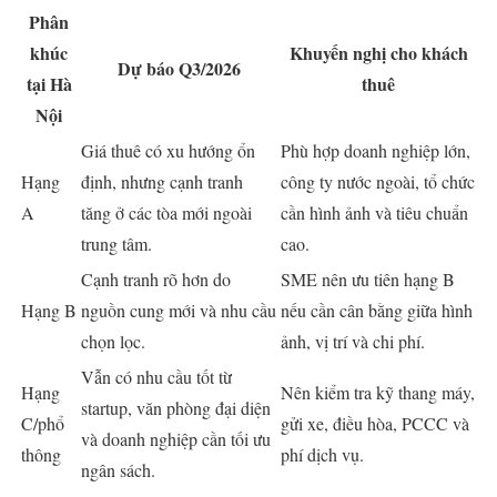
Phân
khúc
Khuyến nghị cho khách
Dự báo Q3/2026
tại Hà
thuê
Nội
Giá thuê có xu hướng ổn
Phù hợp doanh nghiệp lớn,
Hạng
định, nhưng cạnh tranh
công ty nước ngoài, tổ chức
A
tăng ở các tòa mới ngoài
cần hình ảnh và tiêu chuẩn
trung tâm.
cao.
Cạnh tranh rõ hơn do
SME nên ưu tiên hạng B
Hạng B
nguồn cung mới và nhu cầu
nếu cần cân bằng giữa hình
chọn lọc.
ảnh, vị trí và chi phí.
Vẫn có nhu cầu tốt từ
Hạng
Nên kiểm tra kỹ thang máy,
startup, văn phòng đại diện
C/phổ
gửi xe, điều hòa, PCCC và
và doanh nghiệp cần tối ưu
thông
phí dịch vụ.
ngân sách.