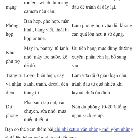
router, switch, tủ mạng,
mạng
đầu để tránh đi dây lại.
camera nếu cần.
Bàn họp, ghế họp, màn
Phòng
Làm phòng họp vừa đủ, không
hình, bảng viết, thiết bị
họp
cần quá lớn nếu ít sử dụng.
họp online.
Máy in, pantry, tủ lạnh
Ưu tiên hạng mục dùng thường
Khu
nhỏ, máy lọc nước, kệ
xuyên, phần còn lại bổ sung
phụ trợ
để đồ.
sau.
Trang trí
Logo, biển hiệu, cây
Làm vừa đủ ở giai đoạn đầu,
và nhận
xanh, tranh, decal, đèn
tránh đầu tư quá nhiều khi
diện
trang trí.
layout chưa ổn định.
Phát sinh lắp đặt, vận
Dự
Nên dự phòng 10-20% tổng
chuyển, sửa nhỏ, mua
phòng
ngân sách setup.
thiếu thiết bị.
Bạn có thể xem thêm bài
chi phí setup văn phòng mới gồm những
gì
để lập bảng ngân sách chi tiết hơn.