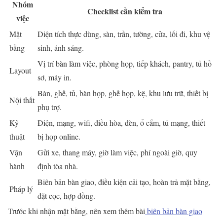
Nhóm
Checklist cần kiểm tra
việc
Mặt
Diện tích thực dùng, sàn, trần, tường, cửa, lối đi, khu vệ
bằng
sinh, ánh sáng.
Vị trí bàn làm việc, phòng họp, tiếp khách, pantry, tủ hồ
Layout
sơ, máy in.
Bàn, ghế, tủ, bàn họp, ghế họp, kệ, khu lưu trữ, thiết bị
Nội thất
phụ trợ.
Kỹ
Điện, mạng, wifi, điều hòa, đèn, ổ cắm, tủ mạng, thiết
thuật
bị họp online.
Vận
Gửi xe, thang máy, giờ làm việc, phí ngoài giờ, quy
hành
định tòa nhà.
Biên bản bàn giao, điều kiện cải tạo, hoàn trả mặt bằng,
Pháp lý
đặt cọc, hợp đồng.
Trước khi nhận mặt bằng, nên xem thêm bài
biên bản bàn giao