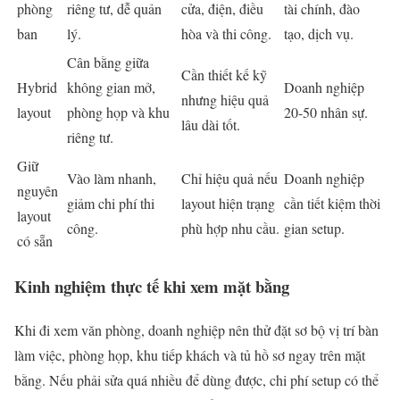
phòng
riêng tư, dễ quản
cửa, điện, điều
tài chính, đào
ban
lý.
hòa và thi công.
tạo, dịch vụ.
Cân bằng giữa
Cần thiết kế kỹ
Hybrid
không gian mở,
Doanh nghiệp
nhưng hiệu quả
layout
phòng họp và khu
20-50 nhân sự.
lâu dài tốt.
riêng tư.
Giữ
Vào làm nhanh,
Chỉ hiệu quả nếu
Doanh nghiệp
nguyên
giảm chi phí thi
layout hiện trạng
cần tiết kiệm thời
layout
công.
phù hợp nhu cầu.
gian setup.
có sẵn
Kinh nghiệm thực tế khi xem mặt bằng
Khi đi xem văn phòng, doanh nghiệp nên thử đặt sơ bộ vị trí bàn
làm việc, phòng họp, khu tiếp khách và tủ hồ sơ ngay trên mặt
bằng. Nếu phải sửa quá nhiều để dùng được, chi phí setup có thể