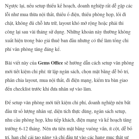
Ngược lại, nếu setup thiếu kế hoạch, doanh nghiệp rất dễ gặp các
lỗi như mua thừa nội thất, thiếu ổ điện, thiếu phòng họp, lối đi
chật, không đủ chỗ lưu trữ, layout khó mở rộng hoặc phải thi
công lại sau vài tháng sử dụng. Những khoản này thường không
xuất hiện trong báo giá thuê ban đầu nhưng có thể làm tổng chi
phí văn phòng tăng đáng kể.
Gems Office
Bài viết này của
sẽ hướng dẫn cách setup văn phòng
mới tiết kiệm chi phí: từ lập ngân sách, chọn mặt bằng dễ bố trí,
phân chia layout, mua nội thất, đi điện mạng, kiểm tra bàn giao
đến checklist trước khi đưa nhân sự vào làm.
Để setup văn phòng mới tiết kiệm chi phí, doanh nghiệp nên bắt
đầu từ số lượng nhân sự, diện tích thực dùng, ngân sách setup,
nhu cầu phòng họp, khu tiếp khách, điện mạng và kế hoạch tăng
trưởng 6-12 tháng. Nên ưu tiên mặt bằng vuông vắn, ít cột, dễ bố
trí, hạn chế cải tạo nặng và chỉ đầu tư vào các hạng mục thật sự