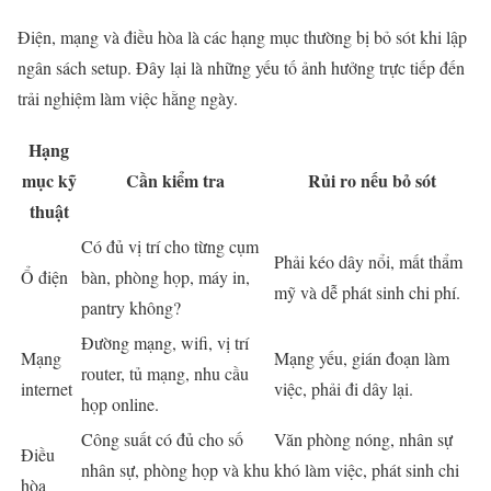
Điện, mạng và điều hòa là các hạng mục thường bị bỏ sót khi lập
ngân sách setup. Đây lại là những yếu tố ảnh hưởng trực tiếp đến
trải nghiệm làm việc hằng ngày.
Hạng
mục kỹ
Cần kiểm tra
Rủi ro nếu bỏ sót
thuật
Có đủ vị trí cho từng cụm
Phải kéo dây nổi, mất thẩm
Ổ điện
bàn, phòng họp, máy in,
mỹ và dễ phát sinh chi phí.
pantry không?
Đường mạng, wifi, vị trí
Mạng
Mạng yếu, gián đoạn làm
router, tủ mạng, nhu cầu
internet
việc, phải đi dây lại.
họp online.
Công suất có đủ cho số
Văn phòng nóng, nhân sự
Điều
nhân sự, phòng họp và khu
khó làm việc, phát sinh chi
hòa