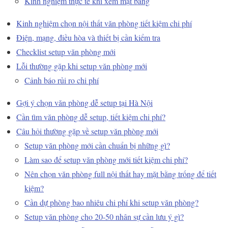
Kinh nghiệm thực tế khi xem mặt bằng
Kinh nghiệm chọn nội thất văn phòng tiết kiệm chi phí
Điện, mạng, điều hòa và thiết bị cần kiểm tra
Checklist setup văn phòng mới
Lỗi thường gặp khi setup văn phòng mới
Cảnh báo rủi ro chi phí
Gợi ý chọn văn phòng dễ setup tại Hà Nội
Cần tìm văn phòng dễ setup, tiết kiệm chi phí?
Câu hỏi thường gặp về setup văn phòng mới
Setup văn phòng mới cần chuẩn bị những gì?
Làm sao để setup văn phòng mới tiết kiệm chi phí?
Nên chọn văn phòng full nội thất hay mặt bằng trống để tiết
kiệm?
Cần dự phòng bao nhiêu chi phí khi setup văn phòng?
Setup văn phòng cho 20-50 nhân sự cần lưu ý gì?