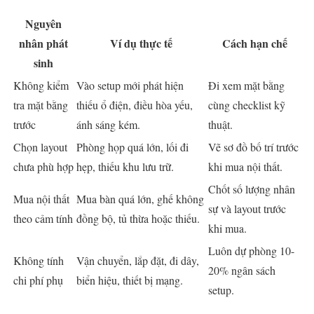
Nguyên
nhân phát
Ví dụ thực tế
Cách hạn chế
sinh
Không kiểm
Vào setup mới phát hiện
Đi xem mặt bằng
tra mặt bằng
thiếu ổ điện, điều hòa yếu,
cùng checklist kỹ
trước
ánh sáng kém.
thuật.
Chọn layout
Phòng họp quá lớn, lối đi
Vẽ sơ đồ bố trí trước
chưa phù hợp
hẹp, thiếu khu lưu trữ.
khi mua nội thất.
Chốt số lượng nhân
Mua nội thất
Mua bàn quá lớn, ghế không
sự và layout trước
theo cảm tính
đồng bộ, tủ thừa hoặc thiếu.
khi mua.
Luôn dự phòng 10-
Không tính
Vận chuyển, lắp đặt, đi dây,
20% ngân sách
chi phí phụ
biển hiệu, thiết bị mạng.
setup.