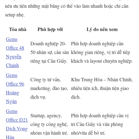
nên ưu tiên những mặt bằng có thể vào làm nhanh hoặc chỉ cần
setup nhẹ.
Tòa nhà
Phù hợp với
Lý do nên xem
Gems
Doanh nghiệp 20-
Phù hợp doanh nghiệp cần
Office 48
50 nhân sự, cần sàn
không gian riêng, vị trí dễ tiếp
Nguyễn
riêng tại Cầu Giấy.
khách và layout chuyên nghiệp.
Chánh
Gems
Công ty tư vấn,
Khu Trung Hòa – Nhân Chính,
Office 96
marketing, đào tạo,
nhiều tiện ích, thuận tiện giao
Hoàng
dịch vụ.
dịch.
Ngân
Gems
Startup, agency,
Phù hợp doanh nghiệp cần vị
Office D21
công ty công nghệ,
trí Cầu Giấy và văn phòng
Dịch Vọng
nhóm vận hành trẻ.
nhỏ/vừa dễ bố trí.
Hậu