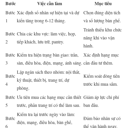
Bước
Việc cần làm
Mục tiêu
Bước
Xác định số nhân sự hiện tại và dự
Chọn đúng diện tích
1
kiến tăng trong 6-12 tháng.
và số lượng bàn ghế.
Tránh thiếu khu chức
Bước
Chia các khu vực: làm việc, họp,
năng khi vào vận
2
tiếp khách, lưu trữ, pantry.
hành.
Bước
Kiểm tra hiện trạng bàn giao: trần,
Xác định hạng mục
3
sàn, điều hòa, điện, mạng, ánh sáng.
cần đầu tư thêm.
Lập ngân sách theo nhóm: nội thất,
Bước
Kiểm soát dòng tiền
kỹ thuật, thiết bị, trang trí, dự
4
trước khi mua sắm.
phòng.
Bước
Ưu tiên mua các hạng mục cần thiết
Giảm áp lực chi phí
5
trước, phần trang trí có thể làm sau.
ban đầu.
Kiểm tra lại trước ngày vào làm:
Bước
Đảm bảo nhân sự có
điện, mạng, điều hòa, bàn ghế,
6
thể vận hành ngay.