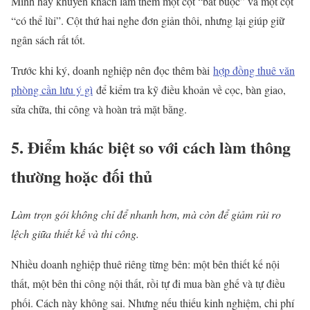
Mình hay khuyên khách làm thêm một cột “bắt buộc” và một cột
“có thể lùi”. Cột thứ hai nghe đơn giản thôi, nhưng lại giúp giữ
ngân sách rất tốt.
Trước khi ký, doanh nghiệp nên đọc thêm bài
hợp đồng thuê văn
phòng cần lưu ý gì
để kiểm tra kỹ điều khoản về cọc, bàn giao,
sửa chữa, thi công và hoàn trả mặt bằng.
5. Điểm khác biệt so với cách làm thông
thường hoặc đối thủ
Làm trọn gói không chỉ để nhanh hơn, mà còn để giảm rủi ro
lệch giữa thiết kế và thi công.
Nhiều doanh nghiệp thuê riêng từng bên: một bên thiết kế nội
thất, một bên thi công nội thất, rồi tự đi mua bàn ghế và tự điều
phối. Cách này không sai. Nhưng nếu thiếu kinh nghiệm, chi phí