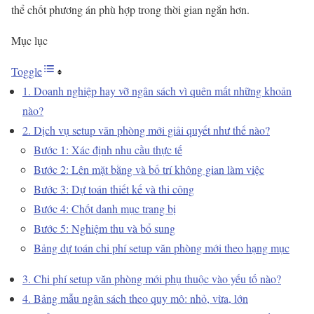
thể chốt phương án phù hợp trong thời gian ngắn hơn.
Mục lục
Toggle
1. Doanh nghiệp hay vỡ ngân sách vì quên mất những khoản
nào?
2. Dịch vụ setup văn phòng mới giải quyết như thế nào?
Bước 1: Xác định nhu cầu thực tế
Bước 2: Lên mặt bằng và bố trí không gian làm việc
Bước 3: Dự toán thiết kế và thi công
Bước 4: Chốt danh mục trang bị
Bước 5: Nghiệm thu và bổ sung
Bảng dự toán chi phí setup văn phòng mới theo hạng mục
3. Chi phí setup văn phòng mới phụ thuộc vào yếu tố nào?
4. Bảng mẫu ngân sách theo quy mô: nhỏ, vừa, lớn