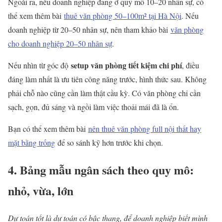
Ngoài ra, nếu doanh nghiệp đang ở quy mô 10–20 nhân sự, có
thể xem thêm bài
thuê văn phòng 50–100m² tại Hà Nội
. Nếu
doanh nghiệp từ 20–50 nhân sự, nên tham khảo bài
văn phòng
cho doanh nghiệp 20–50 nhân sự
.
setup văn phòng tiết kiệm chi phí
Nếu nhìn từ góc độ
, điều
đáng làm nhất là ưu tiên công năng trước, hình thức sau. Không
phải chỗ nào cũng cần làm thật cầu kỳ. Có văn phòng chỉ cần
sạch, gọn, đủ sáng và ngồi làm việc thoải mái đã là ổn.
Bạn có thể xem thêm bài
nên thuê văn phòng full nội thất hay
mặt bằng trống
để so sánh kỹ hơn trước khi chọn.
4. Bảng mẫu ngân sách theo quy mô:
nhỏ, vừa, lớn
Dự toán tốt là dự toán có bậc thang, để doanh nghiệp biết mình