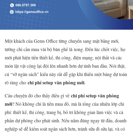
Một khách của Gems Office từng chuyển sang mặt bằng mới,
tưởng chỉ cần mua vài bộ bàn ghế là xong. Đến lúc chốt việc, họ
mới phát hiện tiền thiết kế, thi công, điện mạng, nội thất và các
món lặt vặt cộng lại đội lên nhanh hơn dự tính ban đầu. Nói thật,
cú “vỡ ngân sách” kiểu này rất dễ gặp khi thiếu một bảng dự toán
chi phí setup văn phòng mới
rõ ràng cho
.
chi phí setup văn phòng
Câu chuyện đó cho thấy điều gì về
mới
? Nó không chỉ là tiền mua đồ, mà là tổng của nhiều lớp chi
phí: thiết kế, thi công, trang bị, bố trí không gian làm việc và cả
phần dự phòng cho phát sinh. Nếu nắm đúng ngay từ đầu, doanh
nghiệp sẽ dễ kiểm soát ngân sách hơn, tránh sửa đi sửa lại, và có