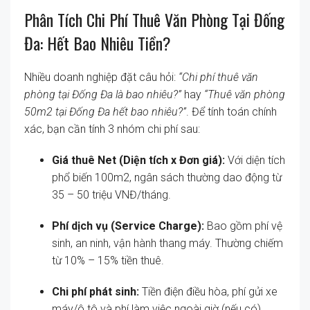
Phân Tích Chi Phí Thuê Văn Phòng Tại Đống
Đa: Hết Bao Nhiêu Tiền?
Nhiều doanh nghiệp đặt câu hỏi:
“Chi phí thuê văn
phòng tại Đống Đa là bao nhiêu?”
hay
“Thuê văn phòng
50m2 tại Đống Đa hết bao nhiêu?”
. Để tính toán chính
xác, bạn cần tính 3 nhóm chi phí sau:
Giá thuê Net (Diện tích x Đơn giá):
Với diện tích
phổ biến 100m2, ngân sách thường dao động từ
35 – 50 triệu VNĐ/tháng.
Phí dịch vụ (Service Charge):
Bao gồm phí vệ
sinh, an ninh, vận hành thang máy. Thường chiếm
từ 10% – 15% tiền thuê.
Chi phí phát sinh:
Tiền điện điều hòa, phí gửi xe
máy/ô tô và phí làm việc ngoài giờ (nếu có).