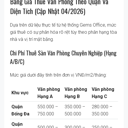
Bảng Giá Thuê Văn Phòng Theo Quận Và
Diện Tích (Cập Nhật 04/2026)
Dựa trên dữ liệu thực tế từ hệ thống Gems Office, mức
giá thuê có sự phân hóa rõ rệt tùy theo phân hạng tòa
nhà và vị trí mặt bằng.
Chi Phí Thuê Sàn Văn Phòng Chuyên Nghiệp (Hạng
A/B/C)
Mức giá dưới đây tính trên đơn vị
VNĐ/m2/tháng
:
Văn phòng
Văn phòng
Văn phòng
Khu vực
Hạng A
Hạng B
Hạng C
Quận
550.000 –
350.000 –
280.000 –
Đống Đa
750.000
500.000
350.000
Quận
500.000 –
300.000 –
250.000 –