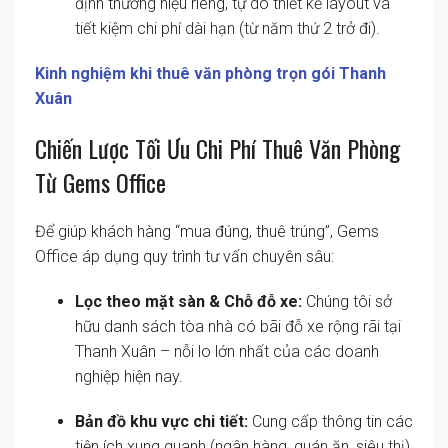
định thương hiệu riêng, tự do thiết kế layout và
tiết kiệm chi phí dài hạn (từ năm thứ 2 trở đi).
Kinh nghiệm khi thuê văn phòng trọn gói Thanh
Xuân
Chiến Lược Tối Ưu Chi Phí Thuê Văn Phòng
Từ Gems Office
Để giúp khách hàng “mua đúng, thuê trúng”, Gems
Office áp dụng quy trình tư vấn chuyên sâu:
Lọc theo mặt sàn & Chỗ đỗ xe:
Chúng tôi sở
hữu danh sách tòa nhà có bãi đỗ xe rộng rãi tại
Thanh Xuân – nỗi lo lớn nhất của các doanh
nghiệp hiện nay.
Bản đồ khu vực chi tiết:
Cung cấp thông tin các
tiện ích xung quanh (ngân hàng, quán ăn, siêu thị)