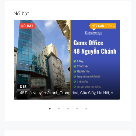
Nổi bật
RỐNG
NỔI BẬT
HẾT SÀN TRỐNG
NỔI
$15
$15
48 Phố Nguyễn Chánh, Trung Hoà, Cầu Giấy, Hà Nội, Việt Nam