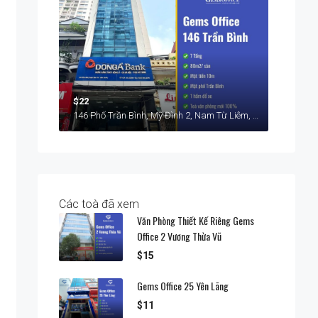
$22
146 Phố Trần Bình, Mỹ Đình 2, Nam Từ Liêm, Hà Nội
Các toà đã xem
Văn Phòng Thiết Kế Riêng Gems
Office 2 Vương Thừa Vũ
$15
Gems Office 25 Yên Lãng
$11