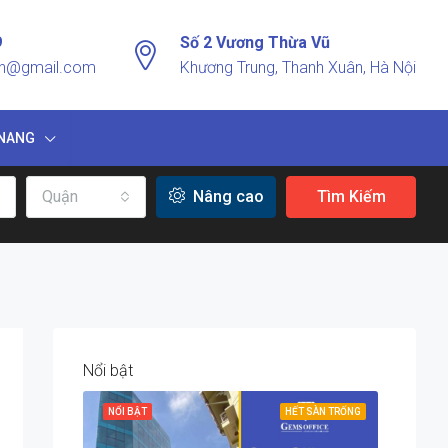
9
Số 2 Vương Thừa Vũ
vn@gmail.com
Khương Trung, Thanh Xuân, Hà Nội
NANG
Quận
Nâng cao
Tìm Kiếm
Nổi bật
NỔI BẬT
HẾT SÀN TRỐNG