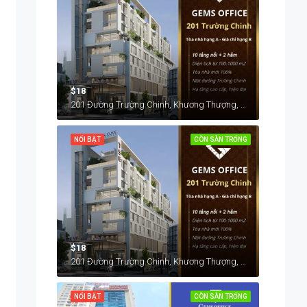
$18
201 Đường Trường Chinh, Khương Thượng, Đống Đa, Hà Nội, Việt Nam
NỔI BẬT
CÒN SÀN TRỐNG
$18
201 Đường Trường Chinh, Khương Thượng, Đống Đa, Hà Nội, Việt Nam
NỔI BẬT
CÒN SÀN TRỐNG