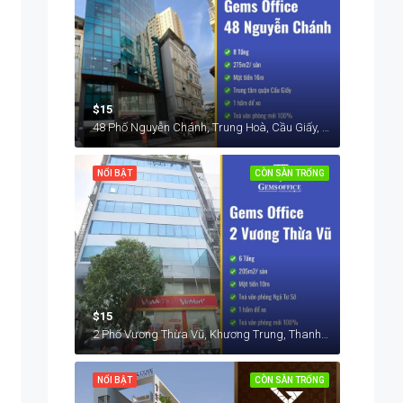
$15
48 Phố Nguyễn Chánh, Trung Hoà, Cầu Giấy, Hà Nội, Việt Nam
NỔI BẬT
CÒN SÀN TRỐNG
$15
2 Phố Vương Thừa Vũ, Khương Trung, Thanh Xuân, Hà Nội, Việt Nam
NỔI BẬT
CÒN SÀN TRỐNG