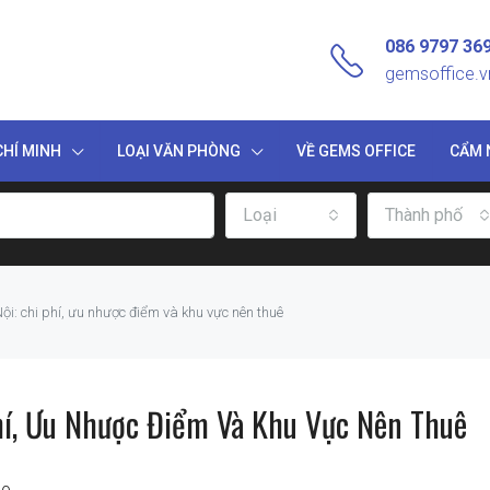
086 9797 36
gemsoffice.
HÍ MINH
LOẠI VĂN PHÒNG
VỀ GEMS OFFICE
CẨM 
Loại
Thành phố
ội: chi phí, ưu nhược điểm và khu vực nên thuê
hí, Ưu Nhược Điểm Và Khu Vực Nên Thuê