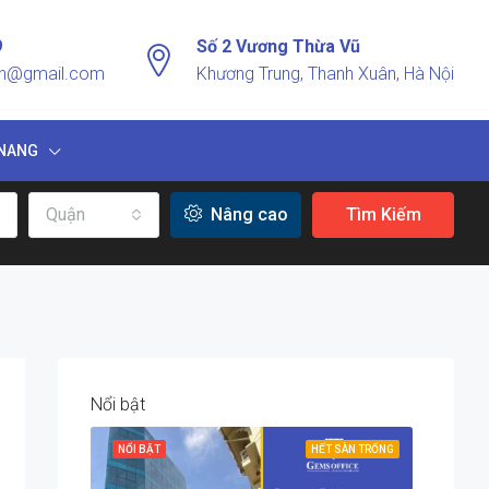
9
Số 2 Vương Thừa Vũ
vn@gmail.com
Khương Trung, Thanh Xuân, Hà Nội
NANG
Quận
Nâng cao
Tìm Kiếm
Nổi bật
NỔI BẬT
HẾT SÀN TRỐNG