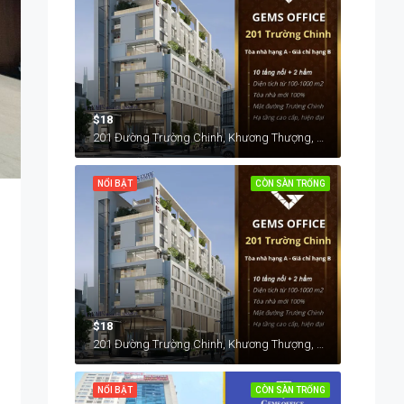
$18
201 Đường Trường Chinh, Khương Thượng, Đống Đa, Hà Nội, Việt Nam
NỔI BẬT
CÒN SÀN TRỐNG
$18
201 Đường Trường Chinh, Khương Thượng, Đống Đa, Hà Nội, Việt Nam
NỔI BẬT
CÒN SÀN TRỐNG