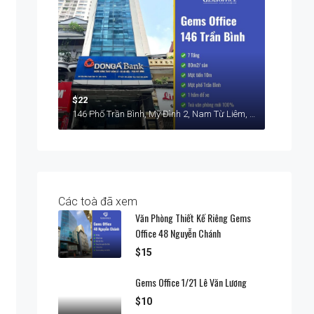
$22
146 Phố Trần Bình, Mỹ Đình 2, Nam Từ Liêm, Hà Nội
Các toà đã xem
Văn Phòng Thiết Kế Riêng Gems
Office 48 Nguyễn Chánh
$15
Gems Office 1/21 Lê Văn Lương
$10