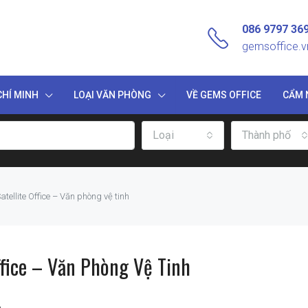
086 9797 36
gemsoffice.
HÍ MINH
LOẠI VĂN PHÒNG
VỀ GEMS OFFICE
CẨM 
Loại
Thành phố
tellite Office – Văn phòng vệ tinh
ffice – Văn Phòng Vệ Tinh