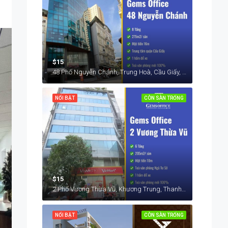
$15
48 Phố Nguyễn Chánh, Trung Hoà, Cầu Giấy, Hà Nội, Việt Nam
NỔI BẬT
CÒN SÀN TRỐNG
$15
2 Phố Vương Thừa Vũ, Khương Trung, Thanh Xuân, Hà Nội, Việt Nam
NỔI BẬT
CÒN SÀN TRỐNG