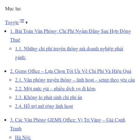
Mục lục
Toggle
1. Bài Toán Văn Phòng: Chi Phí Ngầm Đằng Sau Hợp Đồng
Thuê
1.1. Những chi phí truyền thống mà doanh nghiệp phải
gánh:
2. Gems Office – Lựa Chọn Tối Ưu Về Chi Phí Và Hiệu Quả
2.1. Văn phòng truyền thống – linh hoạt – setup theo yêu cầu
2.2. Một mức giá – nhiều dịch vụ đi kèm
2.3. Không lo phát sinh chi phí ẩn
2.4. Hỗ trợ mở rộng linh hoạt
3. Các Văn Phòng GEMS Office: Vị Trí Vàng – Giá Cạnh
Tranh
Hà Nội: