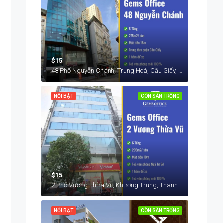
$15
48 Phố Nguyễn Chánh, Trung Hoà, Cầu Giấy, Hà Nội, Việt Nam
NỔI BẬT
CÒN SÀN TRỐNG
$15
2 Phố Vương Thừa Vũ, Khương Trung, Thanh Xuân, Hà Nội, Việt Nam
NỔI BẬT
CÒN SÀN TRỐNG