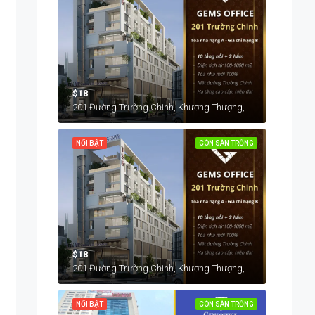
$18
201 Đường Trường Chinh, Khương Thượng, Đống Đa, Hà Nội, Việt Nam
NỔI BẬT
CÒN SÀN TRỐNG
$18
201 Đường Trường Chinh, Khương Thượng, Đống Đa, Hà Nội, Việt Nam
NỔI BẬT
CÒN SÀN TRỐNG