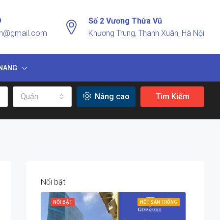
9
Số 2 Vương Thừa Vũ
vn@gmail.com
Khương Trung, Thanh Xuân, Hà Nội
NANG
Quận
Nâng cao
Tìm Kiếm
Nổi bật
NỔI BẬT
HẾT SÀN TRỐNG