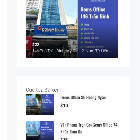
$22
146 Phố Trần Bình, Mỹ Đình 2, Nam Từ Liêm, Hà Nội
Các toà đã xem
Gems Office 96 Hoàng Ngân
$10
Văn Phòng Trọn Gói Gems Office 74
Khúc Thừa Dụ
$15