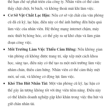
thể hạn chế sự phát triển của công ty. Nhân viên có thể cảm
thấy chật chội, bí bách, và không thoải mái khi làm việc.
Cơ Sở Vật Chất Lạc Hậu:
Nếu cơ sở vật chất của văn phòng
cũ đã cũ kỹ, lạc hậu, điều này có thể ảnh hưởng đến hiệu quả
làm việc của nhân viên. Hệ thống mạng internet chậm, máy
móc thiết bị hỏng hóc, có thể gây ra sự khó chịu và làm gián
đoạn công việc.
Môi Trường Làm Việc Thiếu Cảm Hứng:
Nếu không gian
văn phòng cũ không được trang trí, sắp xếp một cách khoa
học, sáng tạo, điều này có thể tạo ra một môi trường làm việc
nhàm chán, thiếu cảm hứng. Nhân viên có thể cảm thấy mệt
mỏi, uể oải, và không có động lực làm việc.
Khó Thu Hút Nhân Tài:
Một văn phòng cũ kỹ, lạc hậu có
thể gây ấn tượng không tốt với ứng viên tiềm năng. Điều này
có thể khiến doanh nghiệp gặp khó khăn trong việc thu hút và
giữ chân nhân tài.