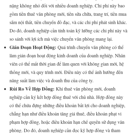
nặng không nhỏ đối với nhiều doanh nghiệp. Chi phí này bao
gồm tiền thuê văn phòng mới, tiền sửa chữa, trang trí, tiền mua
sắm nội thất, tiền chuyển đồ đạc, và các chi phí phát sinh khác.
Do đó, doanh nghiệp cần tính toán kỹ lưỡng các chi phí này và
so sánh với lợi ích mà việc chuyển văn phòng mang lại.
Gián Đoạn Hoạt Động:
Quá trình chuyển văn phòng có thể
làm gián đoạn hoạt động kinh doanh của doanh nghiệp. Nhân
viên có thể mất thời gian để làm quen với không gian mới, hệ
thống mới, và quy trình mới. Điều này có thể ảnh hưởng đến
năng suất làm việc và doanh thu của công ty.
Rủi Ro Về Hợp Đồng:
Khi thuê văn phòng mới, doanh
nghiệp cần ký kết hợp đồng thuê với chủ nhà. Hợp đồng này
có thể chứa đựng những điều khoản bất lợi cho doanh nghiệp,
chẳng hạn như điều khoản tăng giá thuê, điều khoản phạt vi
phạm hợp đồng, hoặc điều khoản hạn chế quyền sử dụng văn
phòng. Do đó, doanh nghiệp cần đọc kỹ hợp đồng và tham