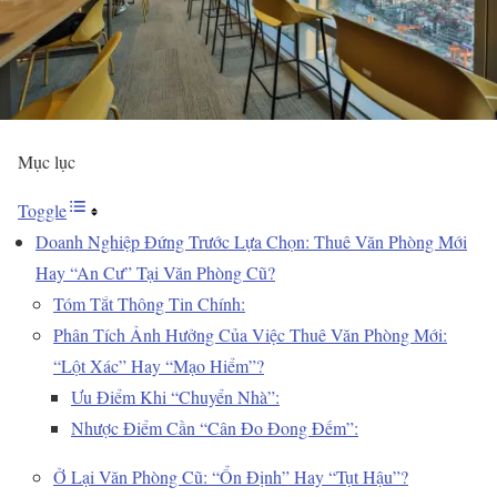
Mục lục
Toggle
Doanh Nghiệp Đứng Trước Lựa Chọn: Thuê Văn Phòng Mới
Hay “An Cư” Tại Văn Phòng Cũ?
Tóm Tắt Thông Tin Chính:
Phân Tích Ảnh Hưởng Của Việc Thuê Văn Phòng Mới:
“Lột Xác” Hay “Mạo Hiểm”?
Ưu Điểm Khi “Chuyển Nhà”:
Nhược Điểm Cần “Cân Đo Đong Đếm”:
Ở Lại Văn Phòng Cũ: “Ổn Định” Hay “Tụt Hậu”?