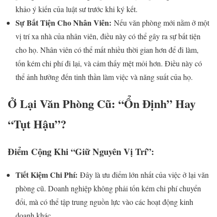
khảo ý kiến của luật sư trước khi ký kết.
Sự Bất Tiện Cho Nhân Viên:
Nếu văn phòng mới nằm ở một
vị trí xa nhà của nhân viên, điều này có thể gây ra sự bất tiện
cho họ. Nhân viên có thể mất nhiều thời gian hơn để đi làm,
tốn kém chi phí đi lại, và cảm thấy mệt mỏi hơn. Điều này có
thể ảnh hưởng đến tinh thần làm việc và năng suất của họ.
Ở Lại Văn Phòng Cũ: “Ổn Định” Hay
“Tụt Hậu”?
Điểm Cộng Khi “Giữ Nguyên Vị Trí”:
Tiết Kiệm Chi Phí:
Đây là ưu điểm lớn nhất của việc ở lại văn
phòng cũ. Doanh nghiệp không phải tốn kém chi phí chuyển
đổi, mà có thể tập trung nguồn lực vào các hoạt động kinh
doanh khác.