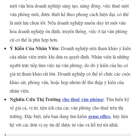
một văn hóa doanh nghiệp sáng tạo, năng động, việc thuê một
văn phòng mới, được thiết kế theo phong cách hiện đại, có thể
là một lựa chọn tốt. Nếu doanh nghiệp muốn duy trì một văn
hóa doanh nghiệp ổn định, truyền thống, việc ở lại văn phòng
cũ có thể là phù hợp hơn.
Ý Kiến Của Nhân Viên:
Doanh nghiệp nên tham khảo ý kiến
của nhân viên trước khi đưa ra quyết định. Nhân viên là những
người trực tiếp làm việc tại văn phòng, do đó ý kiến của họ có
giá trị tham khảo rất lớn. Doanh nghiệp có thể tổ chức các cuộc
khảo sát, phỏng vấn, hoặc họp nhóm để thu thập ý kiến của
nhân viên.
Nghiên Cứu Thị Trường
cho thuê văn phòng
:
Tìm hiểu kỹ
về giá cả, vị trí, tiện ích của các văn phòng cho thuê trên thị
gems office
trường. Đặc biệt, nếu bạn đang tìm kiếm
, hãy liên
hệ với các đơn vị uy tín để được tư vấn và hỗ trợ tốt nhất.