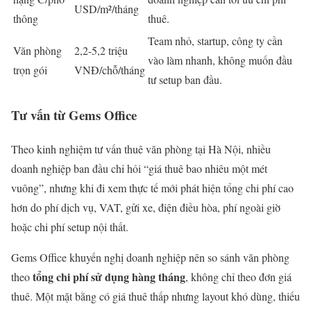
USD/m²/tháng
thông
thuê.
Team nhỏ, startup, công ty cần
Văn phòng
2,2-5,2 triệu
vào làm nhanh, không muốn đầu
trọn gói
VNĐ/chỗ/tháng
tư setup ban đầu.
Tư vấn từ Gems Office
Theo kinh nghiệm tư vấn thuê văn phòng tại Hà Nội, nhiều
doanh nghiệp ban đầu chỉ hỏi “giá thuê bao nhiêu một mét
vuông”, nhưng khi đi xem thực tế mới phát hiện tổng chi phí cao
hơn do phí dịch vụ, VAT, gửi xe, điện điều hòa, phí ngoài giờ
hoặc chi phí setup nội thất.
Gems Office khuyến nghị doanh nghiệp nên so sánh văn phòng
tổng chi phí sử dụng hàng tháng
theo
, không chỉ theo đơn giá
thuê. Một mặt bằng có giá thuê thấp nhưng layout khó dùng, thiếu