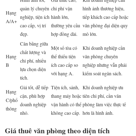
quản lý chuyên
chi phí vận
hình ảnh thương hiệu,
Hạng
nghiệp, tiện ích
hành lớn,
tiếp khách cao cấp hoặc
A/A+
cao cấp, vị trí
thường yêu cầu
văn phòng đại diện quy
đẹp.
hợp đồng dài.
mô lớn.
Cân bằng giữa
Một số tòa có
Khi doanh nghiệp cần
chất lượng và
Hạng
thể thiếu tiện
văn phòng chuyên
chi phí, nhiều
B
ích cao cấp so
nghiệp nhưng vẫn phải
lựa chọn diện
với hạng A.
kiểm soát ngân sách.
tích.
Giá tốt, dễ tiếp
Tiện ích, sảnh,
Khi doanh nghiệp ưu
Hạng
cận, phù hợp
thang máy hoặc
tiên chi phí, cần văn
C/phổ
doanh nghiệp
vận hành có thể
phòng làm việc thực tế
thông
nhỏ.
không cao cấp.
hơn là hình ảnh.
Giá thuê văn phòng theo diện tích