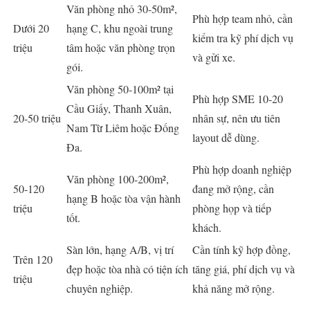
Văn phòng nhỏ 30-50m²,
Phù hợp team nhỏ, cần
Dưới 20
hạng C, khu ngoài trung
kiểm tra kỹ phí dịch vụ
triệu
tâm hoặc văn phòng trọn
và gửi xe.
gói.
Văn phòng 50-100m² tại
Phù hợp SME 10-20
Cầu Giấy, Thanh Xuân,
20-50 triệu
nhân sự, nên ưu tiên
Nam Từ Liêm hoặc Đống
layout dễ dùng.
Đa.
Phù hợp doanh nghiệp
Văn phòng 100-200m²,
50-120
đang mở rộng, cần
hạng B hoặc tòa vận hành
triệu
phòng họp và tiếp
tốt.
khách.
Sàn lớn, hạng A/B, vị trí
Cần tính kỹ hợp đồng,
Trên 120
đẹp hoặc tòa nhà có tiện ích
tăng giá, phí dịch vụ và
triệu
chuyên nghiệp.
khả năng mở rộng.