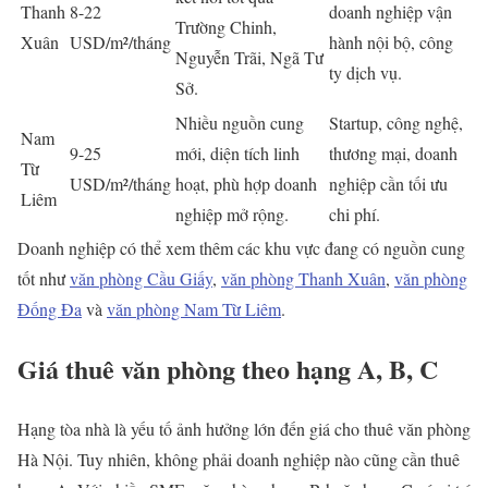
Thanh
8-22
doanh nghiệp vận
Trường Chinh,
Xuân
USD/m²/tháng
hành nội bộ, công
Nguyễn Trãi, Ngã Tư
ty dịch vụ.
Sở.
Nhiều nguồn cung
Startup, công nghệ,
Nam
9-25
mới, diện tích linh
thương mại, doanh
Từ
USD/m²/tháng
hoạt, phù hợp doanh
nghiệp cần tối ưu
Liêm
nghiệp mở rộng.
chi phí.
Doanh nghiệp có thể xem thêm các khu vực đang có nguồn cung
tốt như
văn phòng Cầu Giấy
,
văn phòng Thanh Xuân
,
văn phòng
Đống Đa
và
văn phòng Nam Từ Liêm
.
Giá thuê văn phòng theo hạng A, B, C
Hạng tòa nhà là yếu tố ảnh hưởng lớn đến giá cho thuê văn phòng
Hà Nội. Tuy nhiên, không phải doanh nghiệp nào cũng cần thuê