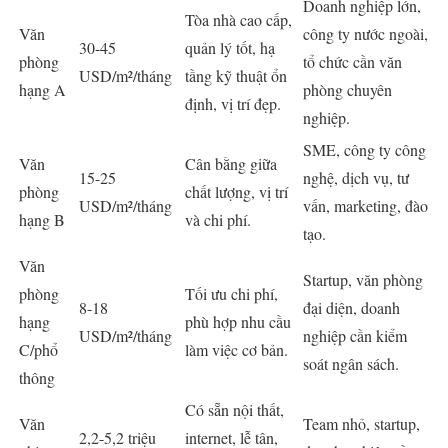
Doanh nghiệp lớn,
Tòa nhà cao cấp,
Văn
công ty nước ngoài,
30-45
quản lý tốt, hạ
phòng
tổ chức cần văn
USD/m²/tháng
tầng kỹ thuật ổn
hạng A
phòng chuyên
định, vị trí đẹp.
nghiệp.
SME, công ty công
Văn
Cân bằng giữa
15-25
nghệ, dịch vụ, tư
phòng
chất lượng, vị trí
USD/m²/tháng
vấn, marketing, đào
hạng B
và chi phí.
tạo.
Văn
Startup, văn phòng
phòng
Tối ưu chi phí,
8-18
đại diện, doanh
hạng
phù hợp nhu cầu
USD/m²/tháng
nghiệp cần kiểm
C/phổ
làm việc cơ bản.
soát ngân sách.
thông
Có sẵn nội thất,
Văn
Team nhỏ, startup,
2,2-5,2 triệu
internet, lễ tân,