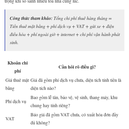
trọng khi so sánh nhiều tòa nhà cùng lúc.
Công thức tham khảo:
Tổng chi phí thuê hàng tháng =
Tiền thuê mặt bằng + phí dịch vụ + VAT + gửi xe + điện
điều hòa + phí ngoài giờ + internet + chi phí vận hành phát
sinh.
Khoản chi
Cần hỏi rõ điều gì?
phí
Giá thuê mặt
Giá đã gồm phí dịch vụ chưa, diện tích tính tiền là
bằng
diện tích nào?
Bao gồm lễ tân, bảo vệ, vệ sinh, thang máy, khu
Phí dịch vụ
chung hay tính riêng?
Báo giá đã gồm VAT chưa, có xuất hóa đơn đầy
VAT
đủ không?