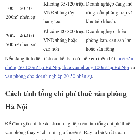
Khoảng 35-120 triệu
Doanh nghiệp đang mở
100-
20-40
VNĐ/tháng tùy
rộng, cần phòng họp và
200m²
nhân sự
hạng tòa
khu tiếp khách.
Khoảng 80-300 triệu
Doanh nghiệp nhiều
200-
40-100
VNĐ/tháng hoặc
phòng ban, cần sàn lớn
500m²
nhân sự
cao hơn
hoặc sàn riêng.
Nếu đang tính diện tích cụ thể, bạn có thể xem thêm bài
thuê văn
phòng 50-100m² tại Hà Nội
,
thuê văn phòng 100m² tại Hà Nội
và
văn phòng cho doanh nghiệp 20-50 nhân sự
.
Cách tính tổng chi phí thuê văn phòng
Hà Nội
Để đánh giá chính xác, doanh nghiệp nên tính tổng chi phí thuê
văn phòng thay vì chỉ nhìn giá thuê/m². Đây là bước rất quan