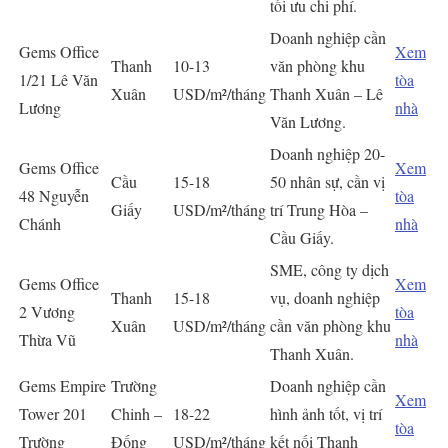
tối ưu chi phí.
Doanh nghiệp cần
Gems Office
Xem
Thanh
10-13
văn phòng khu
1/21 Lê Văn
tòa
Xuân
USD/m²/tháng
Thanh Xuân – Lê
Lương
nhà
Văn Lương.
Doanh nghiệp 20-
Gems Office
Xem
Cầu
15-18
50 nhân sự, cần vị
48 Nguyễn
tòa
Giấy
USD/m²/tháng
trí Trung Hòa –
Chánh
nhà
Cầu Giấy.
SME, công ty dịch
Gems Office
Xem
Thanh
15-18
vụ, doanh nghiệp
2 Vương
tòa
Xuân
USD/m²/tháng
cần văn phòng khu
Thừa Vũ
nhà
Thanh Xuân.
Gems Empire
Trường
Doanh nghiệp cần
Xem
Tower 201
Chinh –
18-22
hình ảnh tốt, vị trí
tòa
Trường
Đống
USD/m²/tháng
kết nối Thanh