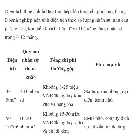
Diện tích thuê ảnh hưởng trực tiếp đến tổng chi phí hàng tháng.
Doanh nghiệp nên tính diện tích theo số lượng nhân sự, nhu cầu
phòng họp, khu tiếp khách, lưu trữ và khả năng tăng nhân sự
trong 6-12 tháng.
Quy mô
Diện
nhân sự
Tổng chi phí
Phù hợp với
tích
tham
thường gặp
khảo
Khoảng 8-25 triệu
30-
5-10 nhân
Startup, văn phòng đại
VNĐ/tháng tùy khu
50m²
sự
diện, team nhỏ.
vực và hạng tòa
Khoảng 15-50 triệu
50-
10-20
SME nhỏ, công ty dịch
VNĐ/tháng tùy vị trí
100m²
nhân sự
vụ, tư vấn, marketing.
và phí đi kèm