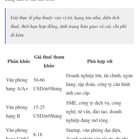
Giá thực tế phụ thuộc vào vị trí, hạng tòa nhà, diện tích
thuê, thời hạn hợp đồng, tình trạng bàn giao và các chi phí
đi kèm.
Giá thuê tham
Phân khúc
Phù hợp với
khảo
Doanh nghiệp lớn, tài chính, ngân
Văn phòng
30-66
hàng, tập đoàn, công ty cần hình
hạng A/A+
USD/m²/tháng
ảnh cao cấp.
SME, công ty dịch vụ, công
Văn phòng
15-25
nghệ, tư vấn, đào tạo, doanh
hạng B
USD/m²/tháng
nghiệp đang mở rộng.
Văn phòng
Startup, văn phòng đại diện,
8-18
hạng C/phổ
doanh nghiệp cần tối ưu chi phí