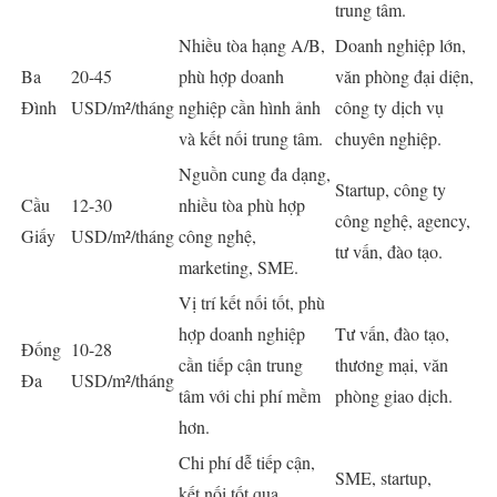
trung tâm.
Nhiều tòa hạng A/B,
Doanh nghiệp lớn,
Ba
20-45
phù hợp doanh
văn phòng đại diện,
Đình
USD/m²/tháng
nghiệp cần hình ảnh
công ty dịch vụ
và kết nối trung tâm.
chuyên nghiệp.
Nguồn cung đa dạng,
Startup, công ty
Cầu
12-30
nhiều tòa phù hợp
công nghệ, agency,
Giấy
USD/m²/tháng
công nghệ,
tư vấn, đào tạo.
marketing, SME.
Vị trí kết nối tốt, phù
hợp doanh nghiệp
Tư vấn, đào tạo,
Đống
10-28
cần tiếp cận trung
thương mại, văn
Đa
USD/m²/tháng
tâm với chi phí mềm
phòng giao dịch.
hơn.
Chi phí dễ tiếp cận,
SME, startup,
kết nối tốt qua