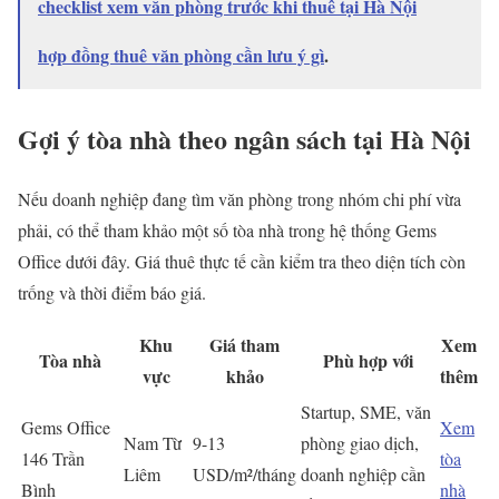
checklist xem văn phòng trước khi thuê tại Hà Nội
hợp đồng thuê văn phòng cần lưu ý gì
.
Gợi ý tòa nhà theo ngân sách tại Hà Nội
Nếu doanh nghiệp đang tìm văn phòng trong nhóm chi phí vừa
phải, có thể tham khảo một số tòa nhà trong hệ thống Gems
Office dưới đây. Giá thuê thực tế cần kiểm tra theo diện tích còn
trống và thời điểm báo giá.
Khu
Giá tham
Xem
Tòa nhà
Phù hợp với
vực
khảo
thêm
Startup, SME, văn
Gems Office
Xem
Nam Từ
9-13
phòng giao dịch,
146 Trần
tòa
Liêm
USD/m²/tháng
doanh nghiệp cần
Bình
nhà