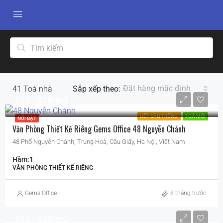
Đặt hàng mặc định
41
Toà nhà
Sắp xếp theo:
$15
$18/m2
HẾT SÀN TRỐNG
TOÀ MỚI
NỔI BẬT
Văn Phòng Thiết Kế Riêng Gems Office 48 Nguyễn Chánh
48 Phố Nguyễn Chánh, Trung Hoà, Cầu Giấy, Hà Nội, Việt Nam
Hầm:
1
VĂN PHÒNG THIẾT KẾ RIÊNG
Gems Office
8 tháng trước
$15
$18/m2