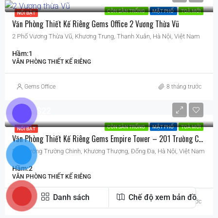
CÒN SÀN TRỐNG
MẶT PHỐ
TOÀ MỚI
NỔI BẬT
Văn Phòng Thiết Kế Riêng Gems Office 2 Vương Thừa Vũ
2 Phố Vương Thừa Vũ, Khương Trung, Thanh Xuân, Hà Nội, Việt Nam
Hầm:
1
VĂN PHÒNG THIẾT KẾ RIÊNG
Gems Office
8 tháng trước
$18
$22
CÒN SÀN TRỐNG
MẶT PHỐ
TOÀ MỚI
NỔI BẬT
Văn Phòng Thiết Kế Riêng Gems Empire Tower – 201 Trường Chinh
201 Đường Trường Chinh, Khương Thượng, Đống Đa, Hà Nội, Việt Nam
Hầm:
2
VĂN PHÒNG THIẾT KẾ RIÊNG
Danh sách
Chế độ xem bản đồ
Gems Office
8 tháng trước