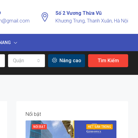
9
Số 2 Vương Thừa Vũ
vn@gmail.com
Khương Trung, Thanh Xuân, Hà Nội
NANG
Quận
Nâng cao
Tìm Kiếm
Nổi bật
NỔI BẬT
HẾT SÀN TRỐNG