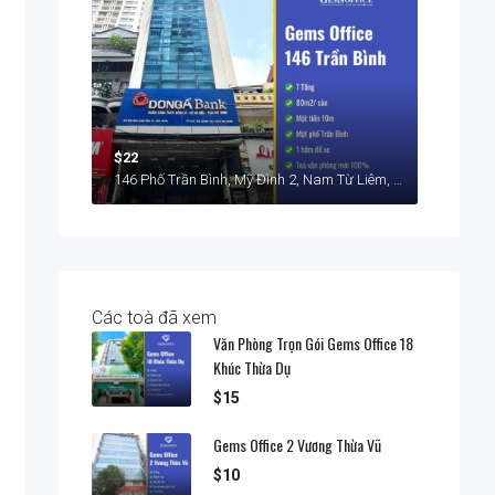
$22
146 Phố Trần Bình, Mỹ Đình 2, Nam Từ Liêm, Hà Nội
Các toà đã xem
Văn Phòng Trọn Gói Gems Office 18
Khúc Thừa Dụ
$15
Gems Office 2 Vương Thừa Vũ
$10