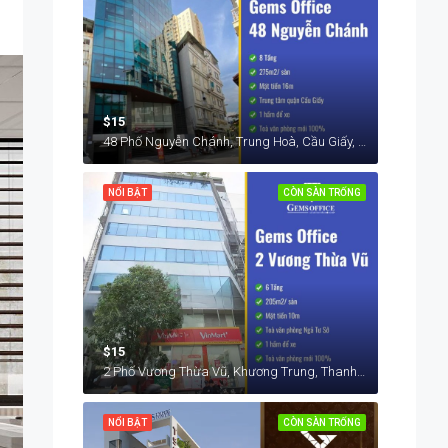
$15
48 Phố Nguyễn Chánh, Trung Hoà, Cầu Giấy, Hà Nội, Việt Nam
NỔI BẬT
CÒN SÀN TRỐNG
$15
2 Phố Vương Thừa Vũ, Khương Trung, Thanh Xuân, Hà Nội, Việt Nam
NỔI BẬT
CÒN SÀN TRỐNG