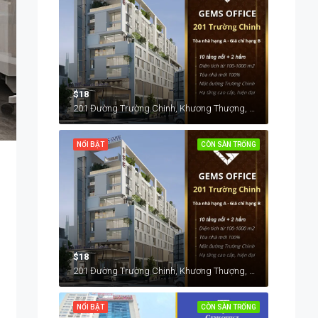
$18
201 Đường Trường Chinh, Khương Thượng, Đống Đa, Hà Nội, Việt Nam
NỔI BẬT
CÒN SÀN TRỐNG
$18
201 Đường Trường Chinh, Khương Thượng, Đống Đa, Hà Nội, Việt Nam
NỔI BẬT
CÒN SÀN TRỐNG