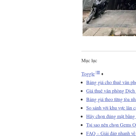
Mục lục
Toggle
Bảng giá cho thuê văn p
Giá thuê văn phòng Dịch 
Bảng giá theo từng tòa n
So sánh với khu vực lân c
Hãy chọn đúng mặt bằng 
Tại sao nên chọn Gems O
FAQ – Giải đáp nhanh về