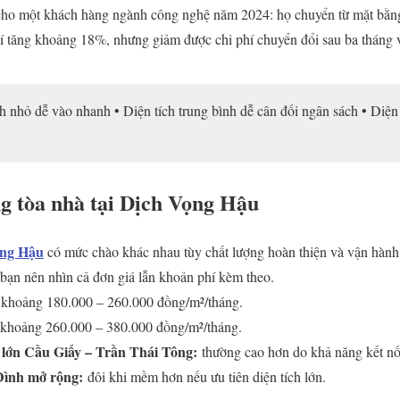
lý cho một khách hàng ngành công nghệ năm 2024: họ chuyển từ mặt bằn
 tăng khoảng 18%, nhưng giảm được chi phí chuyển đổi sau ba tháng v
h nhỏ dễ vào nhanh • Diện tích trung bình dễ cân đối ngân sách • Diện t
ng tòa nhà tại Dịch Vọng Hậu
ọng Hậu
có mức chào khác nhau tùy chất lượng hoàn thiện và vận hành.
ạn nên nhìn cả đơn giá lẫn khoản phí kèm theo.
khoảng 180.000 – 260.000 đồng/m²/tháng.
khoảng 260.000 – 380.000 đồng/m²/tháng.
 lớn Cầu Giấy – Trần Thái Tông:
thường cao hơn do khả năng kết nối
ình mở rộng:
đôi khi mềm hơn nếu ưu tiên diện tích lớn.