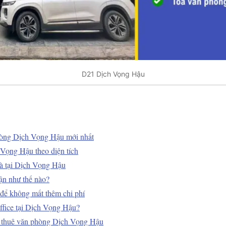
D21 Dịch Vọng Hậu
hòng Dịch Vọng Hậu mới nhất
Vọng Hậu theo diện tích
hà tại Dịch Vọng Hậu
ận như thế nào?
để không mất thêm chi phí
ffice tại Dịch Vọng Hậu?
 thuê văn phòng Dịch Vọng Hậu