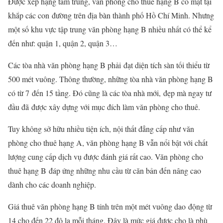
Được xếp hạng tầm trung, văn phòng cho thuê hạng B có mặt tại
khắp các con đường trên địa bàn thành phố Hồ Chí Minh. Nhưng
một số khu vực tập trung văn phòng hạng B nhiều nhất có thể kể
đến như: quận 1, quận 2, quận 3…
Các tòa nhà văn phòng hạng B phải đạt diện tích sàn tối thiểu từ
500 mét vuông. Thông thường, những tòa nhà văn phòng hạng B
có từ 7 đến 15 tầng. Đó cũng là các tòa nhà mới, đẹp mà ngay tư
đầu đã được xây dựng với mục đích làm văn phòng cho thuê.
Tuy không sở hữu nhiều tiện ích, nội thất đẳng cấp như văn
phòng cho thuê hạng A, văn phòng hạng B vẫn nổi bật với chất
lượng cung cấp dịch vụ được đánh giá rất cao. Văn phòng cho
thuê hạng B đáp ứng những nhu cầu từ căn bản đến nâng cao
dành cho các doanh nghiệp.
Giá thuê văn phòng hạng B tính trên một mét vuông dao động từ
14 cho đến 22 đô la mỗi tháng. Đây là mức giá được cho là phù