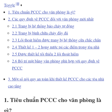
Toggle
1. Tiêu chuẩn PCCC cho văn phòng là gì?
2. Các quy định về PCCC đối với văn phòng mới nhất
2.1 Trang bị hệ thống báo cháy tự động
2.2 Trang bị bình chữa cháy đầy đủ
2.3 Lối thoát hiểm được trang bị hệ thống cửa chắc chắn
2.4 Thiết kế 1 – 2 họng nước tại các điểm trong tòa nhà
2.5 Được thiết kế tối thiểu 2 lối thoát hiểm
2.6 Bố trí mặt bằng văn phòng phù hợp với quy định về
PCCC
3. Một số nội quy an toàn khi thiết kế PCCC cho các tòa nhà
cao tầng
1. Tiêu chuẩn PCCC cho văn phòng là
gì?