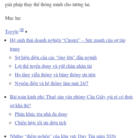
giải pháp thay thế thông minh cho tương lai.
Mục lục
Toggle
Hệ sinh thái doanh nghiệp “Cluster” – Sức mạnh của sự tập
trung
Sự hiện diện của các “ông lớn” đầu ngành
Lợi thế tuyển dụng và giữ chân nhân tài
Hạ tầng viễn thông và băng thông ưu tiên
Nguồn điện và hệ thống làm mát 24/7
Bài toán kinh phí: Thuê sàn văn phòng Cầu Giấy giá rẻ có thực
sự khả thi?
Phân khúc tòa nhà đa dạng
Chiến lược tối ưu diện tích
Những “điểm nghẽn” của khu vực Duy Tân năm 2026