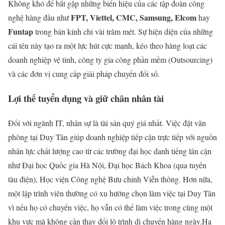
Không khó để bắt gặp những biển hiệu của các tập đoàn công
FPT, Viettel, CMC, Samsung, Elcom
nghệ hàng đầu như
hay
Funtap
trong bán kính chỉ vài trăm mét. Sự hiện diện của những
cái tên này tạo ra một lực hút cực mạnh, kéo theo hàng loạt các
doanh nghiệp vệ tinh, công ty gia công phần mềm (Outsourcing)
và các đơn vị cung cấp giải pháp chuyển đổi số.
Lợi thế tuyển dụng và giữ chân nhân tài
Đối với ngành IT, nhân sự là tài sản quý giá nhất. Việc đặt văn
phòng tại Duy Tân giúp doanh nghiệp tiếp cận trực tiếp với nguồn
nhân lực chất lượng cao từ các trường đại học danh tiếng lân cận
như Đại học Quốc gia Hà Nội, Đại học Bách Khoa (qua tuyến
tàu điện), Học viện Công nghệ Bưu chính Viễn thông. Hơn nữa,
một lập trình viên thường có xu hướng chọn làm việc tại Duy Tân
vì nếu họ có chuyển việc, họ vẫn có thể làm việc trong cùng một
khu vực mà không cần thay đổi lộ trình di chuyển hàng ngày.Hạ