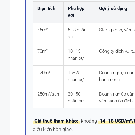
Diện tích
Phù hợp
Gợi ý sử dụng
với
45m²
5–8 nhân
Startup nhỏ, văn 
sự
70m²
10–15
Công ty dịch vụ, t
nhân sự
120m²
15–25
Doanh nghiệp cần 
nhân sự
hành riêng
250m²/sàn
30–50
Doanh nghiệp cần 
nhân sự
vận hành ổn định
Giá thuê tham khảo:
khoảng
14–18 USD/m²/
điều kiện bàn giao.