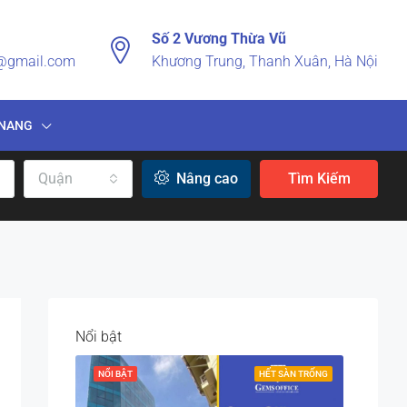
Số 2 Vương Thừa Vũ
n@gmail.com
Khương Trung, Thanh Xuân, Hà Nội
NANG
Quận
Nâng cao
Tìm Kiếm
Nổi bật
NỔI BẬT
HẾT SÀN TRỐNG