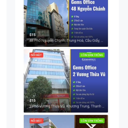
$15
48 Phố Nguyễn Chánh, Trung Hoà, Cầu Giấy, Hà Nội, Việt Nam
NỔI BẬT
CÒN SÀN TRỐNG
$15
2 Phố Vương Thừa Vũ, Khương Trung, Thanh Xuân, Hà Nội, Việt Nam
NỔI BẬT
CÒN SÀN TRỐNG