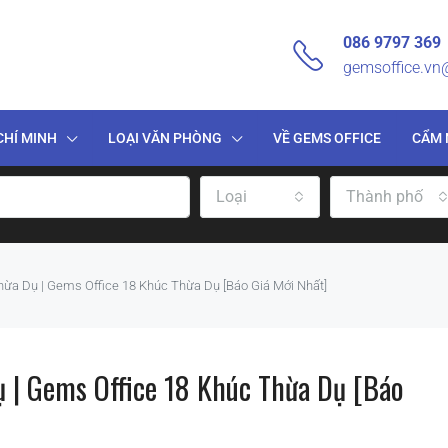
086 9797 369
gemsoffice.v
CHÍ MINH
LOẠI VĂN PHÒNG
VỀ GEMS OFFICE
CẨM 
Loại
Thành phố
ừa Dụ | Gems Office 18 Khúc Thừa Dụ [Báo Giá Mới Nhất]
 | Gems Office 18 Khúc Thừa Dụ [Báo