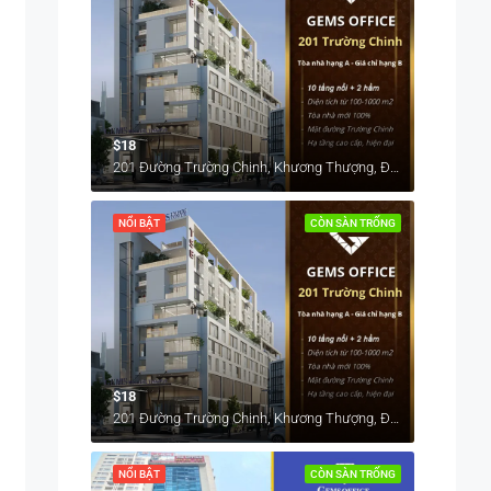
$18
201 Đường Trường Chinh, Khương Thượng, Đống Đa, Hà Nội, Việt Nam
NỔI BẬT
CÒN SÀN TRỐNG
$18
201 Đường Trường Chinh, Khương Thượng, Đống Đa, Hà Nội, Việt Nam
NỔI BẬT
CÒN SÀN TRỐNG