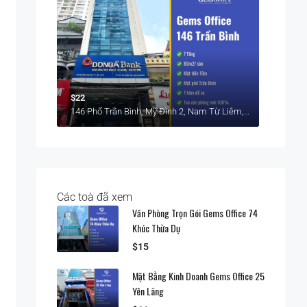
$22
146 Phố Trần Bình, Mỹ Đình 2, Nam Từ Liêm, Hà Nội
Các toà đã xem
Văn Phòng Trọn Gói Gems Office 74
Khúc Thừa Dụ
$15
Mặt Bằng Kinh Doanh Gems Office 25
Yên Lãng