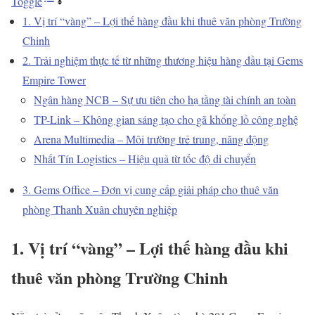
Toggle
1. Vị trí “vàng” – Lợi thế hàng đầu khi thuê văn phòng Trường
Chinh
2. Trải nghiệm thực tế từ những thương hiệu hàng đầu tại Gems
Empire Tower
Ngân hàng NCB – Sự ưu tiên cho hạ tầng tài chính an toàn
TP-Link – Không gian sáng tạo cho gã khổng lồ công nghệ
Arena Multimedia – Môi trường trẻ trung, năng động
Nhất Tín Logistics – Hiệu quả từ tốc độ di chuyển
3. Gems Office – Đơn vị cung cấp giải pháp cho thuê văn
phòng Thanh Xuân chuyên nghiệp
1. Vị trí “vàng” – Lợi thế hàng đầu khi
thuê văn phòng Trường Chinh