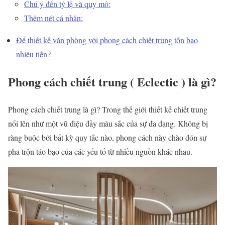
Chú ý đến tỷ lệ và quy mô:
Thêm nét cá nhân:
Để thiết kế văn phòng với phong cách chiết trung tốn bao
nhiêu tiền?
Phong cách chiết trung ( Eclectic ) là gì?
Phong cách chiết trung
là gì? Trong thế giới thiết kế chiết trung
nổi lên như một vũ điệu đầy màu sắc của sự đa dạng. Không bị
ràng buộc bởi bất kỳ quy tắc nào, phong cách này chào đón sự
pha trộn táo bạo của các yếu tố từ nhiều nguồn khác nhau.