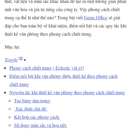
thất, vật liệu và màu sắc khác nhau để tạo ra một không gian phản
ánh văn hóa và giá trị riêng của công ty. Vậy phong cách chiết
trung cụ thể là như thế nào? Trong bài viết
Gems Office
sẽ giải
đáp cho bạn toàn bộ về khái niệm, điểm nổi bật và các quy tắc khi
thiết kế văn phòng theo phong cách chiết trung.
Mục lục
Toggle
Phong cách chiết trung ( Eclectic ) là gì?
Điểm nổi bật khi văn phòng được thiết kế theo phong cách
chiết trung
Nguyên tắc khi thiết kế văn phòng theo phong cách chiết trung
Tạo bảng tâm trạng:
Xác định chủ đề:
Kết hợp các phong cách:
Sử dụng màu sắc và họa tiết: