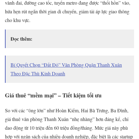
vành đai, đường cao tốc, tuyến metro đang được “thổi hồn” vào,
hứa hẹn rút ngắn thời gian di chuyển, giảm tải áp lực giao thông
cho khu vực.
Đọc thêm:
Bí Quyết Chọn “Đất Đỏ” Văn Phòng Quận Thanh Xuân
Theo Đặc Thù Kinh Doanh
Giá thuê “mềm mại” – Tiết kiệm tối ưu
So với các “ông lớn” như Hoàn Kiếm, Hai Bà Trưng, Ba Đình,
giá thuê văn phòng Thanh Xuân “nhẹ nhàng” hơn đáng kể, chỉ
dao động từ 10 triệu đến 60 triệu đồng/tháng. Mức giá này phù
hợp với ngân sách của nhiều doanh nghiệp, đặc biệt là các startup