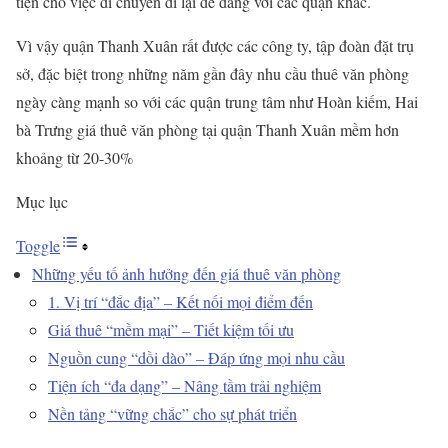
tiện cho việc di chuyển đi lại dễ dàng với các quận khác.
Vì vậy quận Thanh Xuân rất được các công ty, tập đoàn đặt trụ
sở, đặc biệt trong những năm gần đây nhu cầu thuê văn phòng
ngày càng mạnh so với các quận trung tâm như Hoàn kiếm, Hai
bà Trưng giá thuê văn phòng tại quận Thanh Xuân mềm hơn
khoảng từ 20-30%
Mục lục
Toggle
Những yếu tố ảnh hưởng đến giá thuê văn phòng
1. Vị trí “đắc địa” – Kết nối mọi điểm đến
Giá thuê “mềm mại” – Tiết kiệm tối ưu
Nguồn cung “dồi dào” – Đáp ứng mọi nhu cầu
Tiện ích “đa dạng” – Nâng tầm trải nghiệm
Nền tảng “vững chắc” cho sự phát triển