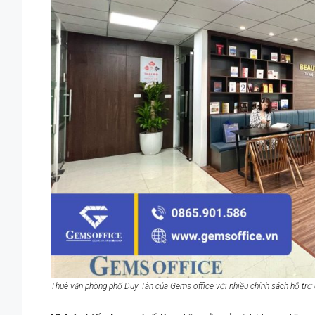
Thuê văn phòng phố Duy Tân của Gems office với nhiều chính sách hỗ trợ 