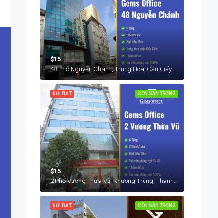
$15
48 Phố Nguyễn Chánh, Trung Hoà, Cầu Giấy, Hà Nội, Việt Nam
NỔI BẬT
CÒN SÀN TRỐNG
$15
2 Phố Vương Thừa Vũ, Khương Trung, Thanh Xuân, Hà Nội, Việt Nam
NỔI BẬT
CÒN SÀN TRỐNG