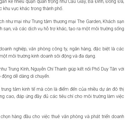
, gần kề nhiều quận quan trọng như Cầu Giấy, Ba Đình, Đống Đa,
các khu vực khác trong thành phố.
 ích như mại như Trung tâm thương mại The Garden, Khách sạn
h sạn, và các dịch vụ hỗ trợ khác, tạo ra một môi trường sống
doanh nghiệp, văn phòng công ty, ngân hàng, đặc biệt là các
 một môi trường kinh doanh sôi động và đa dạng.
hư Trung Kính, Nguyễn Chí Thanh giúp kết nối Phố Duy Tân với
o động dễ dàng di chuyển.
trung tâm kinh tế mà còn là điểm đến của nhiều dự án đô thị
ợng cao, đáp ứng đầy đủ các tiêu chí cho môi trường làm việc
 chọn hàng đầu cho việc thuê văn phòng và phát triển doanh