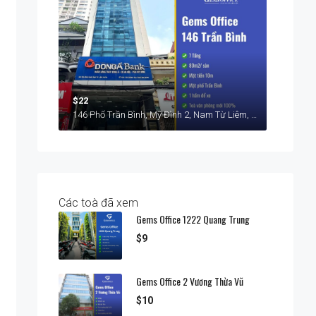
$22
146 Phố Trần Bình, Mỹ Đình 2, Nam Từ Liêm, Hà Nội
Các toà đã xem
Gems Office 1222 Quang Trung
$9
Gems Office 2 Vương Thừa Vũ
$10