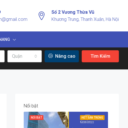
9
Số 2 Vương Thừa Vũ
vn@gmail.com
Khương Trung, Thanh Xuân, Hà Nội
NANG
Quận
Nâng cao
Tìm Kiếm
Nổi bật
NỔI BẬT
HẾT SÀN TRỐNG