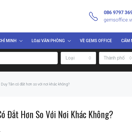
086 9797 36
gemsoffice.
HÍ MINH
LOẠI VĂN PHÒNG
VỀ GEMS OFFICE
CẨM 
Loại
Thành phố
Duy Tân có đắt hơn so với nơi khác không?
Có Đắt Hơn So Với Nơi Khác Không?