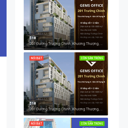
$18
201 Đường Trường Chinh, Khương Thượng, Đống Đa, Hà Nội, Việt Nam
NỔI BẬT
CÒN SÀN TRỐNG
$18
201 Đường Trường Chinh, Khương Thượng, Đống Đa, Hà Nội, Việt Nam
NỔI BẬT
CÒN SÀN TRỐNG