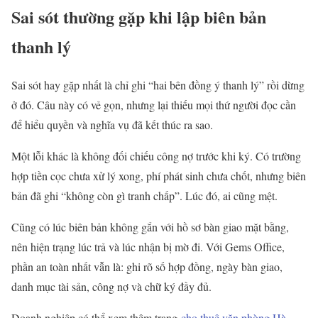
Sai sót thường gặp khi lập biên bản
thanh lý
Sai sót hay gặp nhất là chỉ ghi “hai bên đồng ý thanh lý” rồi dừng
ở đó. Câu này có vẻ gọn, nhưng lại thiếu mọi thứ người đọc cần
để hiểu quyền và nghĩa vụ đã kết thúc ra sao.
Một lỗi khác là không đối chiếu công nợ trước khi ký. Có trường
hợp tiền cọc chưa xử lý xong, phí phát sinh chưa chốt, nhưng biên
bản đã ghi “không còn gì tranh chấp”. Lúc đó, ai cũng mệt.
Cũng có lúc biên bản không gắn với hồ sơ bàn giao mặt bằng,
nên hiện trạng lúc trả và lúc nhận bị mờ đi. Với Gems Office,
phần an toàn nhất vẫn là: ghi rõ số hợp đồng, ngày bàn giao,
danh mục tài sản, công nợ và chữ ký đầy đủ.
Doanh nghiệp có thể xem thêm trang
cho thuê văn phòng Hà