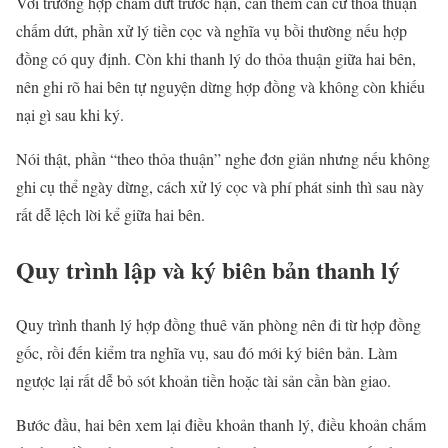
Với trường hợp chấm dứt trước hạn, cần thêm căn cứ thỏa thuận
chấm dứt, phần xử lý tiền cọc và nghĩa vụ bồi thường nếu hợp
đồng có quy định. Còn khi thanh lý do thỏa thuận giữa hai bên,
nên ghi rõ hai bên tự nguyện dừng hợp đồng và không còn khiếu
nại gì sau khi ký.
Nói thật, phần “theo thỏa thuận” nghe đơn giản nhưng nếu không
ghi cụ thể ngày dừng, cách xử lý cọc và phí phát sinh thì sau này
rất dễ lệch lời kể giữa hai bên.
Quy trình lập và ký biên bản thanh lý
Quy trình thanh lý hợp đồng thuê văn phòng nên đi từ hợp đồng
gốc, rồi đến kiểm tra nghĩa vụ, sau đó mới ký biên bản. Làm
ngược lại rất dễ bỏ sót khoản tiền hoặc tài sản cần bàn giao.
Bước đầu, hai bên xem lại điều khoản thanh lý, điều khoản chấm