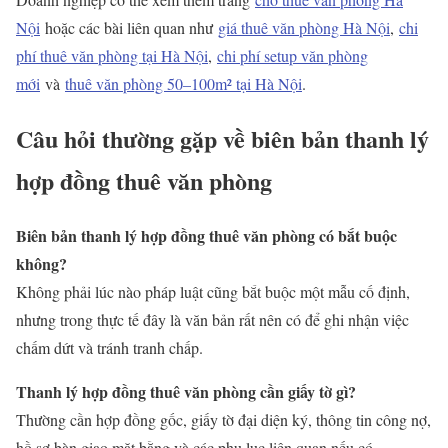
Nội
hoặc các bài liên quan như
giá thuê văn phòng Hà Nội
,
chi
phí thuê văn phòng tại Hà Nội
,
chi phí setup văn phòng
mới
và
thuê văn phòng 50–100m² tại Hà Nội
.
Câu hỏi thường gặp về biên bản thanh lý
hợp đồng thuê văn phòng
Biên bản thanh lý hợp đồng thuê văn phòng có bắt buộc
không?
Không phải lúc nào pháp luật cũng bắt buộc một mẫu cố định,
nhưng trong thực tế đây là văn bản rất nên có để ghi nhận việc
chấm dứt và tránh tranh chấp.
Thanh lý hợp đồng thuê văn phòng cần giấy tờ gì?
Thường cần hợp đồng gốc, giấy tờ đại diện ký, thông tin công nợ,
hồ sơ bàn giao mặt bằng và các phụ lục liên quan nếu có.