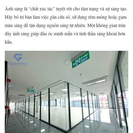
Ánh sáng là “chất xúc tác” tuyệt vời cho tâm trạng và sự sáng tạo.
Hãy bố trí bàn làm việc gần cửa sổ, sử dụng rèm mỏng hoặc gam
màu sáng để tận dụng nguồn sáng tự nhiên. Một không gian tràn
đầy ánh sáng giúp đầu óc minh mẫn và tinh thần sảng khoái hơn
hẳn.