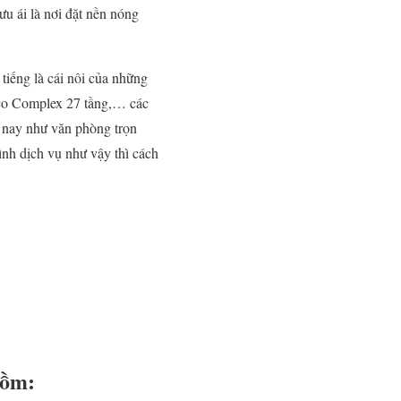
u ái là nơi đặt nền nóng
 tiếng là cái nôi của những
ico Complex 27 tầng,… các
ện nay như văn phòng trọn
nh dịch vụ như vậy thì cách
gồm: