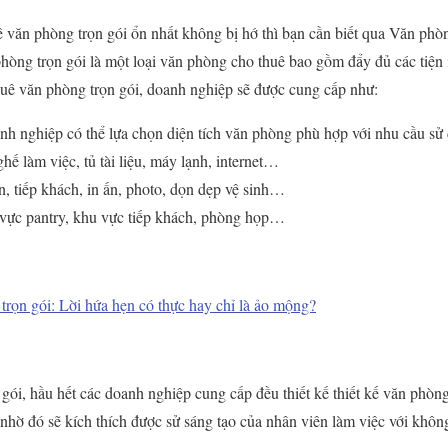
uê văn phòng trọn gói ổn nhất không bị hớ thì bạn cần biết qua Văn phòn
phòng trọn gói là một loại văn phòng cho thuê bao gồm đẩy đủ các tiện 
huê văn phòng trọn gói, doanh nghiệp sẽ được cung cấp như:
nh nghiệp có thể lựa chọn diện tích văn phòng phù hợp với nhu cầu sử
hế làm việc, tủ tài liệu, máy lạnh, internet…
, tiếp khách, in ấn, photo, dọn dẹp vệ sinh…
vực pantry, khu vực tiếp khách, phòng họp…
 trọn gói: Lời hứa hẹn có thực hay chỉ là ảo mộng?
ói, hầu hết các doanh nghiệp cung cấp đều thiết kế thiết kế văn phòng 
nhờ đó sẽ kích thích được sử sáng tạo của nhân viên làm việc với không