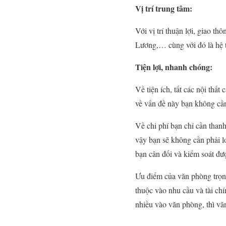
Vị trí trung tâm:
Với vị trí thuận lợi, giao t
Lương,… cùng với đó là hệ t
Tiện lợi, nhanh chóng:
Về tiện ích, tất các nội thất
về vấn đề này bạn không cần
Về chi phí bạn chỉ cần than
vậy bạn sẽ không cần phải lo
bạn cân đối và kiểm soát đượ
Ưu điểm của văn phòng trọn g
thuộc vào nhu cầu và tài ch
nhiều vào văn phòng, thì vă