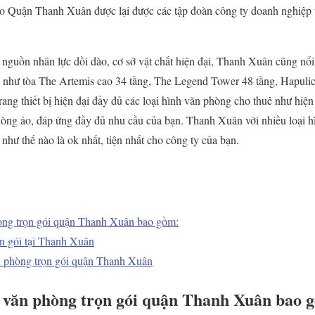
o Quận Thanh Xuân được lại được các tập đoàn công ty doanh nghiệp ư
, nguồn nhân lực dồi dào, cơ sở vật chất hiện đại, Thanh Xuân cũng nổi
ển như tòa The Artemis cao 34 tầng, The Legend Tower 48 tầng, Hapul
 trang thiết bị hiện đại đầy đủ các loại hình văn phòng cho thuê như hi
òng ảo, đáp ứng đầy đủ nhu cầu của bạn. Thanh Xuân với nhiều loại hì
như thế nào là ok nhất, tiện nhất cho công ty của bạn.
hòng trọn gói quận Thanh Xuân bao gồm:
ọn gói tại Thanh Xuân
n phòng trọn gói quận Thanh Xuân
i văn phòng trọn gói quận Thanh Xuân bao 