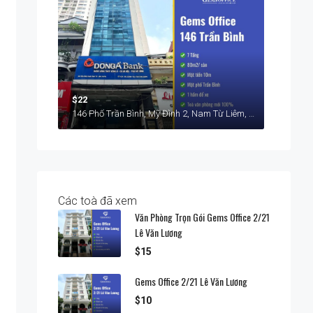
$22
146 Phố Trần Bình, Mỹ Đình 2, Nam Từ Liêm, Hà Nội
Các toà đã xem
Văn Phòng Trọn Gói Gems Office 2/21
Lê Văn Lương
$15
Gems Office 2/21 Lê Văn Lương
$10