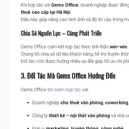
Khi hợp tác với
Gems Office
, doanh nghiệp được đồng
thuê cao cấp tại Hà Nội
.
Điều này giúp nâng cao hình ảnh và độ tin cậy trong 
Chia Sẻ Nguồn Lực – Cùng Phát Triển
Gems Office cam kết hợp tác theo tinh thần
win–win
.
Chúng tôi chia sẻ dữ liệu khách hàng, hỗ trợ truyền t
Đối tác còn được hưởng nhiều ưu đãi giúp tối ưu chi phí
3. Đối Tác Mà Gems Office Hướng Đến
Gems Office
tìm kiếm hợp tác
với:
Doanh nghiệp
cho thuê văn phòng
,
coworking
Công ty
thiết kế – nội thất văn phòng
và nhà cu
Đơn vị
marketing, truyền thông, công nghệ
.