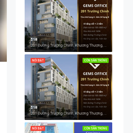
$18
201 Đường Trường Chinh, Khương Thượng, Đống Đa, Hà Nội, Việt Nam
NỔI BẬT
CÒN SÀN TRỐNG
$18
201 Đường Trường Chinh, Khương Thượng, Đống Đa, Hà Nội, Việt Nam
NỔI BẬT
CÒN SÀN TRỐNG