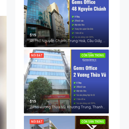
$15
48 Phố Nguyễn Chánh, Trung Hoà, Cầu Giấy, Hà Nội, Việt Nam
NỔI BẬT
CÒN SÀN TRỐNG
$15
2 Phố Vương Thừa Vũ, Khương Trung, Thanh Xuân, Hà Nội, Việt Nam
NỔI BẬT
CÒN SÀN TRỐNG