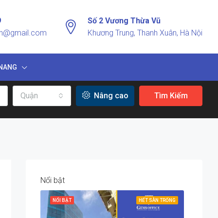
9
Số 2 Vương Thừa Vũ
vn@gmail.com
Khương Trung, Thanh Xuân, Hà Nội
NANG
Quận
Nâng cao
Tìm Kiếm
Nổi bật
NỔI BẬT
HẾT SÀN TRỐNG