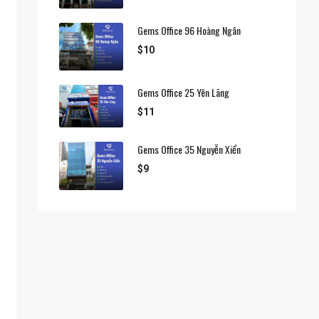
Gems Office 96 Hoàng Ngân
$10
Gems Office 25 Yên Lãng
$11
Gems Office 35 Nguyễn Xiển
$9