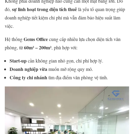
Không phải doanh nghiệp nào cũng cần một mặt bằng lớn. Do
sự linh hoạt trong diện tích thuê
đó,
là yếu tố quan trọng giúp
doanh nghiệp tiết kiệm chi phí mà vẫn đảm bảo hiệu suất làm
việc.
Gems Office
Hệ thống
cung cấp nhiều lựa chọn diện tích văn
60m² – 200m²
phòng, từ
, phù hợp với:
Start-up
cần không gian nhỏ gọn, chi phí hợp lý.
Doanh nghiệp vừa
muốn mở rộng quy mô.
Công ty chi nhánh
tìm địa điểm văn phòng vệ tinh.