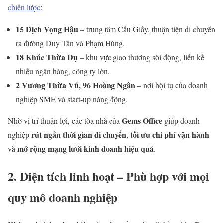
chiến lược
:
15 Dịch Vọng Hậu
– trung tâm Cầu Giấy, thuận tiện di chuyển
ra đường Duy Tân và Phạm Hùng.
18 Khúc Thừa Dụ
– khu vực giao thương sôi động, liền kề
nhiều ngân hàng, công ty lớn.
2 Vương Thừa Vũ, 96 Hoàng Ngân
– nơi hội tụ của doanh
nghiệp SME và start-up năng động.
Gems Office
Nhờ vị trí thuận lợi, các tòa nhà của
giúp doanh
rút ngắn thời gian di chuyển
tối ưu chi phí vận hành
nghiệp
,
mở rộng mạng lưới kinh doanh hiệu quả
và
.
2. Diện tích linh hoạt – Phù hợp với mọi
quy mô doanh nghiệp